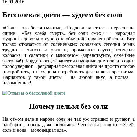
16.01.2016
Бессолевая диета — худеем без соли
«Соль – это белая смерть», «Недосол на столе – пересол на
спине», «Без хлеба смерть, без соли смех» — народная
мудрость довольно сурова к обычной поваренной соли. Вот
только отказаться от солененьких соблазнов сегодня очень
трудно – чипсы и орешки, ароматные соусы, копченая
колбаска и салатики с майонезом (здравствуйте, семейные
застолья!). Кардиологи, терапевты и модные диетологи в один
голос уверяют – регулярная бессолевая диета не просто способ
постройнеть, а насущная потребность для нашего организма.
Вариантов у такой диеты – на любой вкус, а польза –
несомненная!
Почему нельзя без соли
На самом деле в народе соль не так уж страшно и ругают, а
наоборот – очень даже почитают. Чего стоит только: «Хлеб,
соль и вода – молодецкая еда».