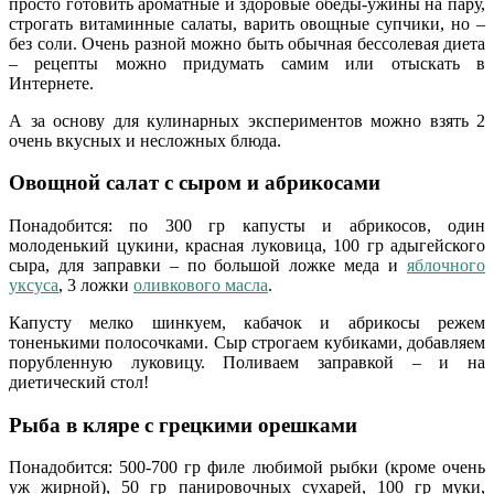
просто готовить ароматные и здоровые обеды-ужины на пару,
строгать витаминные салаты, варить овощные супчики, но –
без соли. Очень разной можно быть обычная бессолевая диета
– рецепты можно придумать самим или отыскать в
Интернете.
А за основу для кулинарных экспериментов можно взять 2
очень вкусных и несложных блюда.
Овощной салат с сыром и абрикосами
Понадобится: по 300 гр капусты и абрикосов, один
молоденький цукини, красная луковица, 100 гр адыгейского
сыра, для заправки – по большой ложке меда и
яблочного
уксуса
, 3 ложки
оливкового масла
.
Капусту мелко шинкуем, кабачок и абрикосы режем
тоненькими полосочками. Сыр строгаем кубиками, добавляем
порубленную луковицу. Поливаем заправкой – и на
диетический стол!
Рыба в кляре с грецкими орешками
Понадобится: 500-700 гр филе любимой рыбки (кроме очень
уж жирной), 50 гр панировочных сухарей, 100 гр муки,