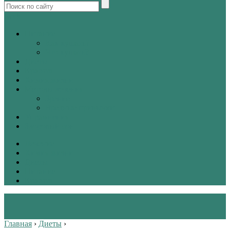
tw
vk
Питание
Как кушать?
Что кушать?
Диеты
Красота
Химия жизни
Методы лечения
Зрение
Вредные привычки
Упражнения
Здоровый сон
Лечение
Химия жизни
Диеты
Питание
Красота
Главная
›
Диеты
›