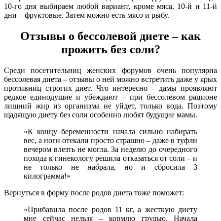
10-го дня выбираем любой вариант, кроме мяса, 10-й и 11-й
дни – фруктовые. Затем можно есть мясо и рыбу.
Отзывы о бессолевой диете – как
прожить без соли?
Среди посетительниц женских форумов очень популярна
бессолевая диета – отзывы о ней можно встретить даже у ярых
противниц строгих диет. Что интересно – дамы проявляют
редкое единодушие и убеждают – при бессолевом рационе
лишний жир из организма не уйдет, только вода. Поэтому
щадящую диету без соли особенно любят будущие мамы.
«К концу беременности начала сильно набирать
вес, а ноги отекали просто страшно – даже в туфли
вечером влезть не могла. За неделю до очередного
похода к гинекологу решила отказаться от соли – и
не только не набрала, но и сбросила 3
килограмма!»
Вернуться в форму после родов диета тоже поможет:
«Прибавила после родов 11 кг, а жесткую диету
мне сейчас нельзя – кормлю грудью. Начала