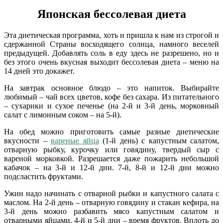
Японская бессолевая диета
Эта диетическая программа, хоть и пришла к нам из строгой и
сдержанной Страны восходящего солнца, намного веселей
предыдущей. Добавлять соль в еду здесь не разрешено, но и
без этого очень вкусная выходит бессолевая диета – меню на
14 дней это докажет.
На завтрак основное блюдо – это напиток. Выбирайте
любимый – чай всех цветов, кофе без сахара. Из питательного
– сухарики и сухое печенье (на 2-й и 3-й день, морковный
салат с лимонным соком – на 5-й).
На обед можно приготовить самые разные диетические
вкусности –
вареные яйца
(1-й день) с капустным салатом,
отварную рыбку, курочку или говядину, твердый сыр с
вареной морковкой. Разрешается даже пожарить небольшой
кабачок – на 3-й и 12-й дни. 7-й, 8-й и 12-й дни можно
подсластить фруктами.
Ужин надо начинать с отварной рыбки и капустного салата с
маслом. На 2-й день – отварную говядину и стакан кефира, на
3-й день можно разбавить мясо капустным салатом и
отварными яйцами. 4-й и 5-й дни – время фруктов. Вплоть до