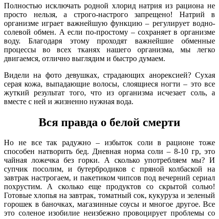
Полностью исключать родной хлорид натрия из рациона не
просто нельзя, а строго-настрого запрещено! Натрий в
организме играет важнейшую функцию – регулирует водно-
солевой обмен. А если по-простому – сохраняет в организме
воду. Благодаря этому проходят важнейшие обменные
процессы во всех тканях нашего организма, мы легко
двигаемся, отлично выглядим и быстро думаем.
Видели на фото девушках, страдающих анорексией? Сухая
серая кожа, выпадающие волосы, слоящиеся ногти – это все
жуткий результат того, что из организма исчезает соль, а
вместе с ней и жизненно нужная вода.
Вся правда о белой смерти
Но не все так радужно – избыток соли в рационе тоже
способен натворить бед. Дневная норма соли – 8-10 гр, это
чайная ложечка без горки. А сколько употребляем мы? И
супчик посолим, и бутербродиков с пряной колбаской на
завтрак настрогаем, и пакетиком чипсов под вечерний сериал
похрустим. А сколько еще продуктов со скрытой солью!
Готовые хлопья на завтрак, томатный сок, кукуруза и зеленый
горошек в баночках, магазинные соусы и многое другое. Все
это соленое изобилие неизбежно провоцирует проблемы со