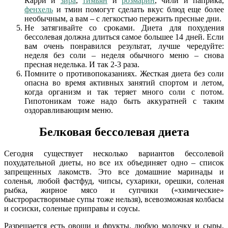
Карри и
зира
,
тимьян
и
розмарин
, чили и паприка,
фенхель
и тмин помогут сделать вкус блюд еще более
необычным, а вам – с легкостью пережить пресные дни.
Не затягивайте со сроками. Диета для похудения
бессолевая должна длиться самое большее 14 дней. Если
вам очень понравился результат, лучше чередуйте:
неделя без соли – неделя обычного меню – снова
пресная неделька. И так 2-3 раза.
Помните о противопоказаниях. Жесткая диета без соли
опасна во время активных занятий спортом и летом,
когда организм и так теряет много соли с потом.
Гипотоникам тоже надо быть аккуратней с таким
оздоравливающим меню.
Белковая бессолевая диета
Сегодня существует несколько вариантов бессолевой
похудательной диеты, но все их объединяет одно – список
запрещенных лакомств. Это все домашние маринады и
соленья, любой фастфуд, чипсы, сухарики, орешки, соленая
рыбка, жирное мясо и супчики («химические»
быстрорастворимые супы тоже нельзя), всевозможная колбасы
и сосиски, соленые приправы и соусы.
Разрешается есть овощи и фрукты, любую молочку и сыры,