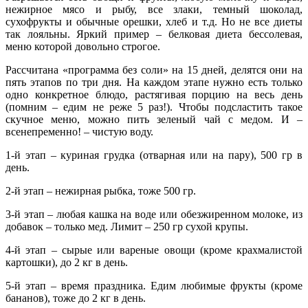
нежирное мясо и рыбу, все злаки, темный шоколад,
сухофрукты и обычные орешки, хлеб и т.д. Но не все диеты
так лояльны. Яркий пример – белковая диета бессолевая,
меню которой довольно строгое.
Рассчитана «программа без соли» на 15 дней, делятся они на
пять этапов по три дня. На каждом этапе нужно есть только
одно конкретное блюдо, растягивая порцию на весь день
(помним – едим не реже 5 раз!). Чтобы подсластить такое
скучное меню, можно пить зеленый чай с медом. И –
всенепременно! – чистую воду.
1-й этап – куриная грудка (отварная или на пару), 500 гр в
день.
2-й этап – нежирная рыбка, тоже 500 гр.
3-й этап – любая кашка на воде или обезжиренном молоке, из
добавок – только мед. Лимит – 250 гр сухой крупы.
4-й этап – сырые или вареные овощи (кроме крахмалистой
картошки), до 2 кг в день.
5-й этап – время праздника. Едим любимые фрукты (кроме
бананов), тоже до 2 кг в день.