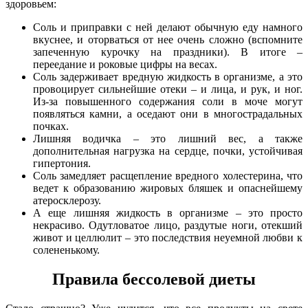
здоровьем:
Соль и приправки с ней делают обычную еду намного
вкуснее, и оторваться от нее очень сложно (вспомните
запеченную курочку на праздники). В итоге –
переедание и роковые цифры на весах.
Соль задерживает вредную жидкость в организме, а это
провоцирует сильнейшие отеки – и лица, и рук, и ног.
Из-за повышенного содержания соли в моче могут
появляться камни, а оседают они в многострадальных
почках.
Лишняя водичка – это лишний вес, а также
дополнительная нагрузка на сердце, почки, устойчивая
гипертония.
Соль замедляет расщепление вредного холестерина, что
ведет к образованию жировых бляшек и опаснейшему
атеросклерозу.
А еще лишняя жидкость в организме – это просто
некрасиво. Одутловатое лицо, раздутые ноги, отекший
живот и целлюлит – это последствия неуемной любви к
солененькому.
Правила бессолевой диеты