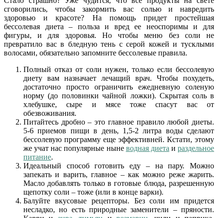
Стало страшно? Уже чудится, что все продукты на свете
сговорились, чтобы закормить вас солью и навредить
здоровью и красоте? На помощь придет простейшая
бессолевая диета – польза и вред ее неоспоримы и для
фигуры, и для здоровья. Но чтобы меню без соли не
превратило вас в бледную тень с серой кожей и тусклыми
волосами, обязательно запомните бессолевые правила.
Полный отказ от соли нужен, только если бессолевую
диету вам назначает лечащий врач. Чтобы похудеть,
достаточно просто ограничить ежедневную соленую
норму (до половинки чайной ложки). Скрытая соль в
хлебушке, сыре и мясе тоже спасут вас от
обезвоживания.
Питайтесь дробно – это главное правило любой диеты.
5-6 приемов пищи в день, 1,5-2 литра воды сделают
бессолевую программу еще эффективней. Кстати, этому
же учат нас популярные ныне
водная диета
и
раздельное
питание
.
Идеальный способ готовить еду – на пару. Можно
запекать и варить, главное – как можно реже жарить.
Масло добавлять только в готовые блюда, разрешенную
щепотку соли – тоже (или в конце варки).
Балуйте вкусовые рецепторы. Без соли им придется
несладко, но есть природные заменители – пряности.