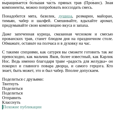
выращивается большая часть пряных трав (Прованс). Зная
компоненты, можно попробовать воссоздать смесь.
Понадобится мята, базилик,
душица
, розмарин, майоран,
тимьян, чабер и шалфей. Смешивайте, вдыхайте аромат,
придумывайте свою композицию вкуса и запаха.
Даже запеченная курица, смазанная чесноком и смесью
прованских трав, станет блюдом дня на праздничном столе.
Обмажьте, оставьте на полчаса и в духовку на час.
С такими специями, как сатурея вы сможете готовить так же
превосходно, как мальчик Яков, более известный, как Карлик
Нос. Ведь именно благодаря траве «радость для желудка» он
покорил и главного повара дворца, и самого герцога. Кто
знает, быть может, это и был чабер. Вполне допускаем.
Поделиться с друзьями:
Твитнуть
Поделиться
Поделиться
Отправить
Класснуть
Похожие публикации