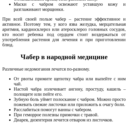
Маски с чабром освежают уставшую кожу и
разглаживают морщинки.
При всей своей пользе чабер – растение эффективное и
активное. Поэтому тем, у кого язва желудка, мерцательная
аритмия, кардиосклероз или атеросклероз головных сосудов,
кто носит ребенка под сердцем стоит воздержаться от
употребления растения для лечения и при приготовлении
блюд.
Чабер в народной медицине
Различные недомогания лечатся по-разному.
От рвоты примите щепотку чабра или выпейте с ним
чай.
Настой чабра излечивает ангину, простуду, кашель –
полощите или пейте его.
Зубную боль уймет полоскание с чабром. Можно просто
пожевать свежие листочки или приложить к очагу боли.
Расслабиться помогут ванны с чабером.
При геморрое полезны примочки с травой.
Диарея, дизентерия лечится отваром из листочков.