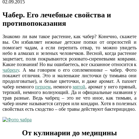
02.09.2015
Чабер. Его лечебные свойства и
противопоказания
Знакомо ли вам такое растение, как чабер? Конечно, скажете
вы. Он избавляет нежные детские попки от опрелостей и
помогает чадам, а если перепить отвар, то можно увидеть
небо в алмазах и зеленых человечков. Весной, когда растение
зацветает, поля покрываются розовато-сиреневыми коврами.
Какие познания! Но вы ошибаетесь, все сказанное относится к
чабрецу
. А мы говорим о его соплеменнике – чабер. Фото
покажет отличия. Это и маленькие листочки (у тимьяна они
продолговатые), и белые цветочки, и даже аромат. А пахнет
чабер немного
перцем
, немного
мятой
, аромат у него пряный,
терпкий, немного волнующий. Да и официальные названия у
трав разные. Ведь чабрец – это не что иное, как тимьян, а
чабер иначе называется сатурея или кондари. Хотя в полезных
свойствах есть сходство – обе травы действуют бактерицидно.
От кулинарии до медицины