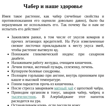
Чабер и наше здоровье
Имея такое растение, как чабер (лечебные свойства и
противопоказания его оценили довольно давно), было бы
неразумным не использовать его. Так почему бы и нам не
испытать его действие?
Заживляем ранки, в том числе от укусов комаров и
прочих летающих вредителей. На Руси измельченные
свежие листочки прикладывали к месту укуса змей,
чтобы растение вытянуло яд.
Понижаем гликемический индекс при сахарном
диабете.
Налаживаем работу желудка, очищаем кишечник.
Лечим почки, желчный пузырь, селезенку, печень.
Купируем болевые синдромы.
Полощем горлышко при ангине, внутрь принимаем при
кашле и высокой температуре.
Гоним паразитов прочь из кишечника.
После стресса завариваем
мятный чай
с щепоткой чабра.
Приводим организм в тонус, заварив чабер, чабрец и
тысячелистник
. В Азербайджане этот напиток
расходится на ура.
Останавливаем кровь, если рассекли кожу.