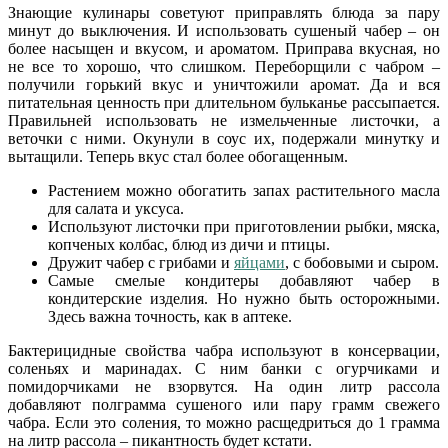
Знающие кулинары советуют приправлять блюда за пару
минут до выключения. И использовать сушеный чабер – он
более насыщен и вкусом, и ароматом. Приправа вкусная, но
не все то хорошо, что слишком. Переборщили с чабром –
получили горький вкус и уничтожили аромат. Да и вся
питательная ценность при длительном бульканье рассыпается.
Правильней использовать не измельченные листочки, а
веточки с ними. Окунули в соус их, подержали минутку и
вытащили. Теперь вкус стал более обогащенным.
Растением можно обогатить запах растительного масла
для салата и уксуса.
Используют листочки при приготовлении рыбки, мяска,
копченых колбас, блюд из дичи и птицы.
Дружит чабер с грибами и
яйцами
, с бобовыми и сыром.
Самые смелые кондитеры добавляют чабер в
кондитерские изделия. Но нужно быть осторожными.
Здесь важна точность, как в аптеке.
Бактерицидные свойства чабра используют в консервации,
соленьях и маринадах. С ним банки с огурчиками и
помидорчиками не взорвутся. На один литр рассола
добавляют полграмма сушеного или пару грамм свежего
чабра. Если это соления, то можно расщедриться до 1 грамма
на литр рассола – пикантность будет кстати.