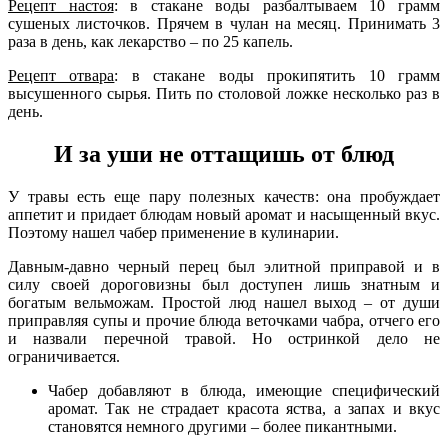
Рецепт настоя
: в стакане воды разбалтываем 10 грамм
сушеных листочков. Прячем в чулан на месяц. Принимать 3
раза в день, как лекарство – по 25 капель.
Рецепт отвара
: в стакане воды прокипятить 10 грамм
высушенного сырья. Пить по столовой ложке несколько раз в
день.
И за уши не оттащишь от блюд
У травы есть еще пару полезных качеств: она пробуждает
аппетит и придает блюдам новый аромат и насыщенный вкус.
Поэтому нашел чабер применение в кулинарии.
Давным-давно черный перец был элитной приправой и в
силу своей дороговизны был доступен лишь знатным и
богатым вельможам. Простой люд нашел выход – от души
приправляя супы и прочие блюда веточками чабра, отчего его
и назвали перечной травой. Но остринкой дело не
ограничивается.
Чабер добавляют в блюда, имеющие специфический
аромат. Так не страдает красота яства, а запах и вкус
становятся немного другими – более пикантными.