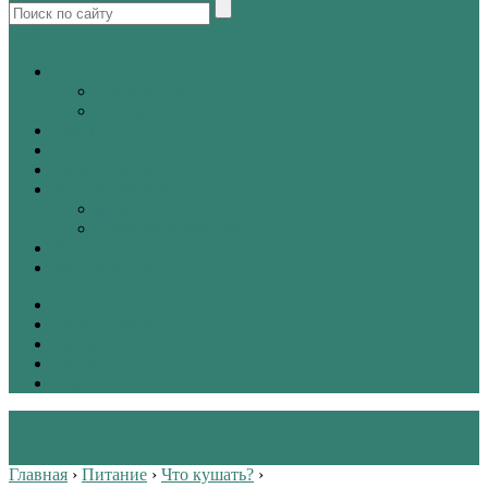
tw
vk
Питание
Как кушать?
Что кушать?
Диеты
Красота
Химия жизни
Методы лечения
Зрение
Вредные привычки
Упражнения
Здоровый сон
Лечение
Химия жизни
Диеты
Питание
Красота
Главная
›
Питание
›
Что кушать?
›