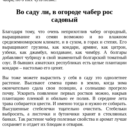
Во саду ли, в огороде чабер рос
садовый
Благодаря тому, что очень неприхотлив чабер огородный,
выращивание из семян возможно и во влажном
средиземноморском климате, и в сухом, в горах и степях. Его
выращивают грузины, как кондари, армяне, как цитрон,
узбеки, как джамбул, молдаване, как чимбру. А болгары
добавляют чубрицу в свой знаменитый болгарский томатный
соус. В бывших азиатских республиках есть целые плантации
кондари – настолько его ценят.
Вы тоже можете вырастить у себя в саду это однолетнее
растение. Высевают семена прямо в землю, когда зима
окончательно сдала свои позиции, а солнышко прогрело
почву. Ускорить появление первых ростков можно, накрыв
плантацию пленкой и обильно ее полив. В середине лета
трава собирается цвести. И именно тогда и нужно ее собирать.
Высушенные стебелечки тщательно очистить. Стебельки
выбросить, а листочки и бутончики хранят в стеклянных
банках. Так растение чабер полезные свойства и аромат лучше
сохраняет и отдает их блюдам и отварам.