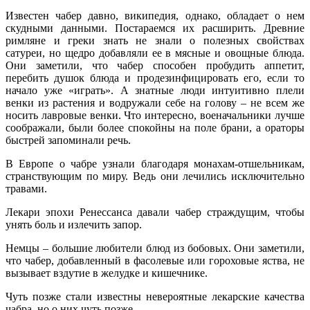
Известен чабер давно, википедия, однако, обладает о нем
скудными данными. Постараемся их расширить. Древние
римляне и греки знать не знали о полезных свойствах
сатуреи, но щедро добавляли ее в мясные и овощные блюда.
Они заметили, что чабер способен пробудить аппетит,
перебить душок блюда и продезинфицировать его, если то
начало уже «играть». А знатные люди интуитивно плели
венки из растения и водружали себе на голову – не всем же
носить лавровые венки. Что интересно, военачальники лучше
соображали, были более спокойны на поле брани, а ораторы
быстрей запоминали речь.
В Европе о чабре узнали благодаря монахам-отшельникам,
странствующим по миру. Ведь они лечились исключительно
травами.
Лекари эпохи Ренессанса давали чабер страждущим, чтобы
унять боль и излечить запор.
Немцы – большие любители блюд из бобовых. Они заметили,
что чабер, добавленный в фасолевые или гороховые яства, не
вызывает вздутие в желудке и кишечнике.
Чуть позже стали известны невероятные лекарские качества
чабра, но о них чуть позже.