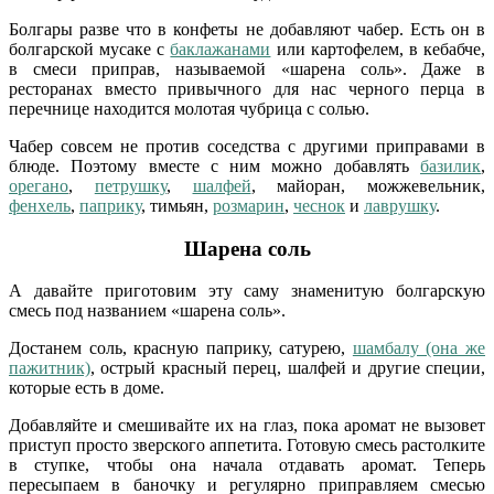
Болгары разве что в конфеты не добавляют чабер. Есть он в
болгарской мусаке с
баклажанами
или картофелем, в кебабче,
в смеси приправ, называемой «шарена соль». Даже в
ресторанах вместо привычного для нас черного перца в
перечнице находится молотая чубрица с солью.
Чабер совсем не против соседства с другими приправами в
блюде. Поэтому вместе с ним можно добавлять
базилик
,
орегано
,
петрушку
,
шалфей
, майоран, можжевельник,
фенхель
,
паприку
, тимьян,
розмарин
,
чеснок
и
лаврушку
.
Шарена соль
А давайте приготовим эту саму знаменитую болгарскую
смесь под названием «шарена соль».
Достанем соль, красную паприку, сатурею,
шамбалу (она же
пажитник)
, острый красный перец, шалфей и другие специи,
которые есть в доме.
Добавляйте и смешивайте их на глаз, пока аромат не вызовет
приступ просто зверского аппетита. Готовую смесь растолките
в ступке, чтобы она начала отдавать аромат. Теперь
пересыпаем в баночку и регулярно приправляем смесью