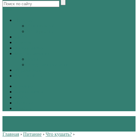
tw
vk
Питание
Как кушать?
Что кушать?
Диеты
Красота
Химия жизни
Методы лечения
Зрение
Вредные привычки
Упражнения
Здоровый сон
Лечение
Химия жизни
Диеты
Питание
Красота
Главная
›
Питание
›
Что кушать?
›