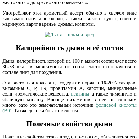
желтоватого до красновато-оранжевого.
Употребляют этот ароматный десерт обычно в свежем виде
как самостоятельное блюдо, а также вялят и сушат, солят и
маринуют, варят варенье, джемы, компоты.
Калорийность дыни и её состав
Дыня, калорийность
которой на 100 г. мякоти составляет всего
30-38 ккал в зависимости от сорта, часто используется в
составе диет для похудения.
Эта восточная красавица содержит порядка 16-20% сахаров,
витамины С, Р, В9, провитамин А, каротин, минеральные
соли, ароматические вещества,
пектины
, а также лимонную и
яблочную кислоту. Вообще витаминов в ней не слишком
много, зато это замечательный источник
фолиевой кислоты
(В9)
. Также дынька богата железом.
Полезные свойства дыни
Полезные свойства этого плода, во-многом, объясняются его