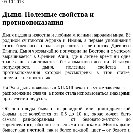
05.10.2013
Дыня. Полезные свойства и
противопоказания
Дыня издавна известна и любима многими народами мира. Её
родиной считаются Африка и Индия, а первые упоминания
этого бахчевого плода встречаются в летописях Древнего
Египта. Дыня чрезвычайно популярна на Востоке и с успехом
выращивается в Средней Азии, где в летнее время ни одна
трапеза не заканчивается без ароматного десерта. И такую
популярность дыня, полезные свойства и
противопоказания которой рассмотрены в этой статье,
получила не просто так.
На Руси дыня появилась в XII-XIII веках и тут же завоевала
расположение славян, а позже стала использоваться знахарями
при лечении недугов.
Обычно плоды бывают шаровидной или цилиндрической
формы, вес колеблется от 0,5 до 10 кг, окрас может быть
самым разнообразным – от беловато-желтого до
коричневатого, обычно с зелеными полосками. Мякоть дыни
бывает как плотной, так и более нежной, цвет – от белого и