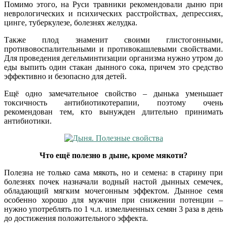
Помимо этого, на Руси травники рекомендовали дыню при
неврологических и психических расстройствах, депрессиях,
цинге, туберкулезе, болезнях желудка.
Также плод знаменит своими глистогонными,
противовоспалительными и противокашлевыми свойствами.
Для проведения дегельминтизации организма нужно утром до
еды выпить один стакан дынного сока, причем это средство
эффективно и безопасно для детей.
Ещё одно замечательное свойство – дынька уменьшает
токсичность антибиотикотерапии, поэтому очень
рекомендован тем, кто вынужден длительно принимать
антибиотики.
Что ещё полезно в дыне, кроме мякоти?
Полезна не только сама мякоть, но и семена: в старину при
болезнях почек назначали водный настой дынных семечек,
обладающий мягким мочегонным эффектом. Дынное семя
особенно хорошо для мужчин при снижении потенции –
нужно употреблять по 1 ч.л. измельченных семян 3 раза в день
до достижения положительного эффекта.