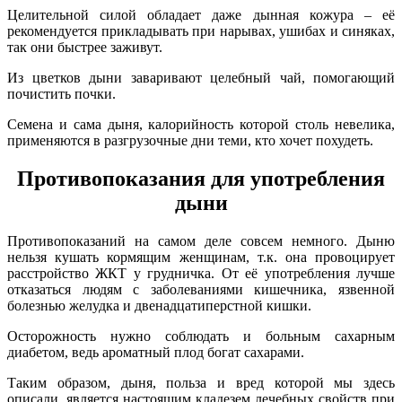
Целительной силой обладает даже дынная кожура – её
рекомендуется прикладывать при нарывах, ушибах и синяках,
так они быстрее заживут.
Из цветков дыни заваривают целебный чай, помогающий
почистить почки.
Семена и сама дыня, калорийность которой столь невелика,
применяются в разгрузочные дни теми, кто хочет похудеть.
Противопоказания для употребления
дыни
Противопоказаний на самом деле совсем немного. Дыню
нельзя кушать кормящим женщинам, т.к. она провоцирует
расстройство ЖКТ у грудничка. От её употребления лучше
отказаться людям с заболеваниями кишечника, язвенной
болезнью желудка и двенадцатиперстной кишки.
Осторожность нужно соблюдать и больным сахарным
диабетом, ведь ароматный плод богат сахарами.
Таким образом, дыня, польза и вред которой мы здесь
описали, является настоящим кладезем лечебных свойств при