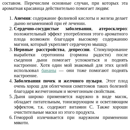
составом. Перечислим основные случаи, при которых эта
ароматная красавица действительно помогает людям:
Анемия
: содержание фолиевой кислоты и железа делает
дыню незаменимой при её лечении.
Сердечно-сосудистые заболевания
,
атеросклероз
:
положительный эффект употребления этого ароматного
плода возможен благодаря высокому содержанию
магния, который укрепляет сердечную мышцу.
Нервные расстройства
,
депрессии
. Стимулирование
выработки серотонина (гормона радости) после
съедения дыни помогает успокоиться и поднять
настроение. Хотя один мой знакомый для этих целей
использовал
бананы
— они тоже помогают поднять
настроение.
Заболевания почек и желчного пузыря
. Этот плод
очень хорош для облегчения симптомов таких болезней
благодаря желчегонным и мочегонным свойствам.
Дыня широко применяется наружно в виде масок,
обладает питательным, тонизирующим и осветляющим
эффектом, т.к. содержит витамин С. Также хороши
очистительные маски из этого продукта.
Геморрой излечивается при наружном применении
мякоти.