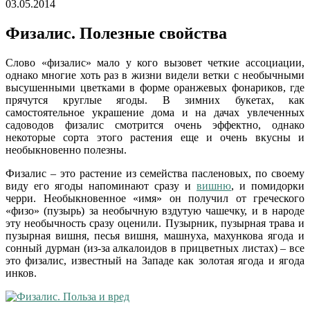
03.05.2014
Физалис. Полезные свойства
Слово «физалис» мало у кого вызовет четкие ассоциации,
однако многие хоть раз в жизни видели ветки с необычными
высушенными цветками в форме оранжевых фонариков, где
прячутся круглые ягоды. В зимних букетах, как
самостоятельное украшение дома и на дачах увлеченных
садоводов физалис смотрится очень эффектно, однако
некоторые сорта этого растения еще и очень вкусны и
необыкновенно полезны.
Физалис – это растение из семейства пасленовых, по своему
виду его ягоды напоминают сразу и
вишню
, и помидорки
черри. Необыкновенное «имя» он получил от греческого
«физо» (пузырь) за необычную вздутую чашечку, и в народе
эту необычность сразу оценили. Пузырник, пузырная трава и
пузырная вишня, песья вишня, машнуха, махункова ягода и
сонный дурман (из-за алкалоидов в прицветных листах) – все
это физалис, известный на Западе как золотая ягода и ягода
инков.