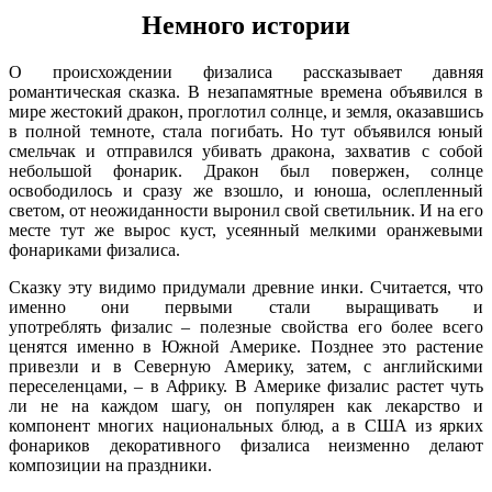
Немного истории
О происхождении физалиса рассказывает давняя
романтическая сказка. В незапамятные времена объявился в
мире жестокий дракон, проглотил солнце, и земля, оказавшись
в полной темноте, стала погибать. Но тут объявился юный
смельчак и отправился убивать дракона, захватив с собой
небольшой фонарик. Дракон был повержен, солнце
освободилось и сразу же взошло, и юноша, ослепленный
светом, от неожиданности выронил свой светильник. И на его
месте тут же вырос куст, усеянный мелкими оранжевыми
фонариками физалиса.
Сказку эту видимо придумали древние инки. Считается, что
именно они первыми стали выращивать и
употреблять физалис – полезные свойства его более всего
ценятся именно в Южной Америке. Позднее это растение
привезли и в Северную Америку, затем, с английскими
переселенцами, – в Африку. В Америке физалис растет чуть
ли не на каждом шагу, он популярен как лекарство и
компонент многих национальных блюд, а в США из ярких
фонариков декоративного физалиса неизменно делают
композиции на праздники.