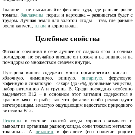
Главное – не высаживайте физалис туда, где раньше росли
томаты,
баклажаны
, перцы и картошка – развиваться будет с
трудом. Лучшая земля для золотой ягоды – там, где раньше
росли капуста,
тыква
и корнеплоды.
Целебные свойства
Физалис соединил в себе лучшее от сладких ягод и сочных
помидоров, не случайно внешне он похож и на вишню, и на
помидоры со множеством семечек внутри.
Пузырная вишня содержит много органических кислот –
яблочную, лимонную, винную,
янтарную
, феруловую,
кофейную и синаповую – сахара (до 6%), дубильные вещества,
набор витаминов А и группы В. Среди последних особенно
выделяется В12 – в основном этот витамин содержится в
красном мясе и рыбе, так что физалис особо рекомендуют
вегетарианцам, зачастую ощущающим недостаток природного
витамина В12.
Пектины
в составе золотой ягоды хорошо связывают и
выводят из организма радионуклиды, соли тяжелых металлов,
токсины… А
ликопин
в физалисе (его наличие роднит