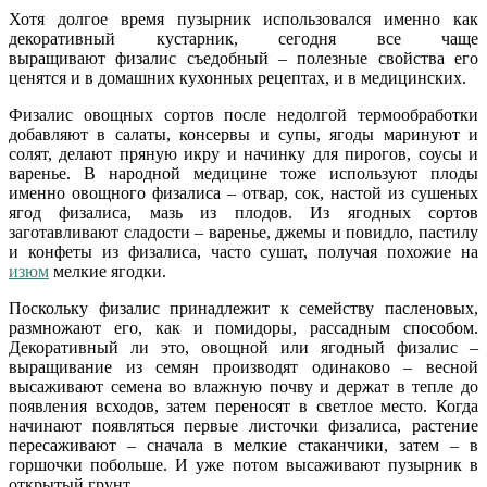
Хотя долгое время пузырник использовался именно как
декоративный кустарник, сегодня все чаще
выращивают физалис съедобный – полезные свойства его
ценятся и в домашних кухонных рецептах, и в медицинских.
Физалис овощных сортов после недолгой термообработки
добавляют в салаты, консервы и супы, ягоды маринуют и
солят, делают пряную икру и начинку для пирогов, соусы и
варенье. В народной медицине тоже используют плоды
именно овощного физалиса – отвар, сок, настой из сушеных
ягод физалиса, мазь из плодов. Из ягодных сортов
заготавливают сладости – варенье, джемы и повидло, пастилу
и конфеты из физалиса, часто сушат, получая похожие на
изюм
мелкие ягодки.
Поскольку физалис принадлежит к семейству пасленовых,
размножают его, как и помидоры, рассадным способом.
Декоративный ли это, овощной или ягодный физалис –
выращивание из семян
производят одинаково – весной
высаживают семена во влажную почву и держат в тепле до
появления всходов, затем переносят в светлое место. Когда
начинают появляться первые листочки физалиса, растение
пересаживают – сначала в мелкие стаканчики, затем – в
горшочки побольше. И уже потом высаживают пузырник в
открытый грунт.