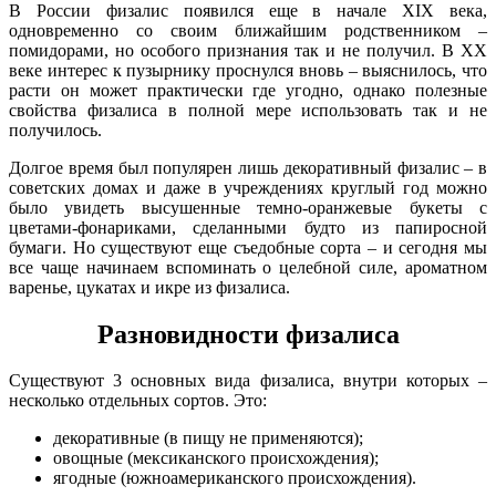
В России физалис появился еще в начале XIX века,
одновременно со своим ближайшим родственником –
помидорами, но особого признания так и не получил. В XX
веке интерес к пузырнику проснулся вновь – выяснилось, что
расти он может практически где угодно, однако полезные
свойства физалиса в полной мере использовать так и не
получилось.
Долгое время был популярен лишь декоративный физалис – в
советских домах и даже в учреждениях круглый год можно
было увидеть высушенные темно-оранжевые букеты с
цветами-фонариками, сделанными будто из папиросной
бумаги. Но существуют еще съедобные сорта – и сегодня мы
все чаще начинаем вспоминать о целебной силе, ароматном
варенье, цукатах и икре из физалиса.
Разновидности физалиса
Существуют 3 основных вида физалиса, внутри которых –
несколько отдельных сортов. Это:
декоративные (в пищу не применяются);
овощные (мексиканского происхождения);
ягодные (южноамериканского происхождения).