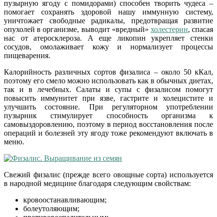
пузырную ягоду с помидорами) способен творить чудеса –
помогает сохранять здоровой нашу иммунную систему,
уничтожает свободные радикалы, предотвращая развитие
опухолей в организме, выводит «вредный»
холестерин
, спасая
нас от атеросклероза. А еще ликопин укрепляет стенки
сосудов, омолаживает кожу и нормализует процессы
пищеварения.
Калорийность различных сортов физалиса – около 50 кКал,
поэтому его смело можно использовать как в обычных диетах,
так и в лечебных. Салаты и супы с физалисом помогут
повысить иммунитет при язве, гастрите и холецистите и
улучшить состояние. При регуляторном употреблении
пузырник стимулирует способность организма к
самовыздоровлению, поэтому в период восстановления после
операций и болезней эту ягоду тоже рекомендуют включать в
меню.
Свежий физалис (прежде всего овощные сорта) используется
в народной медицине благодаря следующим свойствам:
кровоостанавливающим;
болеутоляющим;