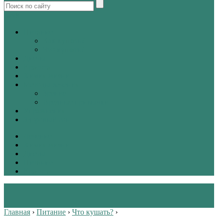
tw
vk
Питание
Как кушать?
Что кушать?
Диеты
Красота
Химия жизни
Методы лечения
Зрение
Вредные привычки
Упражнения
Здоровый сон
Лечение
Химия жизни
Диеты
Питание
Красота
Главная
›
Питание
›
Что кушать?
›