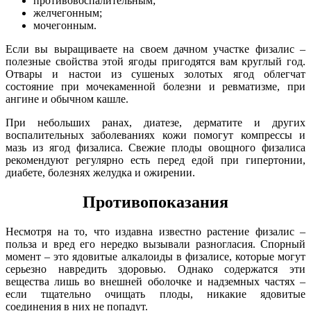
противовоспалительным;
желчегонным;
мочегонным.
Если вы выращиваете на своем дачном участке физалис –
полезные свойства этой ягоды пригодятся вам круглый год.
Отвары и настои из сушеных золотых ягод облегчат
состояние при мочекаменной болезни и ревматизме, при
ангине и обычном кашле.
При небольших ранах, диатезе, дерматите и других
воспалительных заболеваниях кожи помогут компрессы и
мазь из ягод физалиса. Свежие плоды овощного физалиса
рекомендуют регулярно есть перед едой при гипертонии,
диабете, болезнях желудка и ожирении.
Противопоказания
Несмотря на то, что издавна известно растение физалис –
польза и вред его нередко вызывали разногласия. Спорный
момент – это ядовитые алкалоиды в физалисе, которые могут
серьезно навредить здоровью. Однако содержатся эти
вещества лишь во внешней оболочке и надземных частях –
если тщательно очищать плоды, никакие ядовитые
соединения в них не попадут.