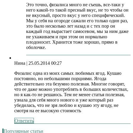
Это точно, физалиса много не съешь, все-таки у
него какой-то такой пресный вкус, не то чтобы он
не вкусный, просто вкус у него специфический.
Мы у себя на огороде сажали его только один раз,
это было несколько лет назад и с тех пор он
каждый год вырастает самосевом, мы за ним даже
не ухаживаем и при этом он нормально
плодоносит. Хранится тоже хорошо, прямо в
оболочке.
Нина
| 25.05.2014 00:27
Физалис одна из моих самых любимых ягод. Кушаю
постоянно, но небольшими порциями. Ягода
действительно эта безумно полезная. Многие говорят,
что ее даже можно употреблять в больших количествах,
но я как-то не решаюсь. Тем не менее статья полезная,
узнала для себя много нового и уже который раз
убедилась, что не зря люблю и кушаю эту ягоду, не
смотря на ее высокую стоимость
Ответить
Популярные статьи