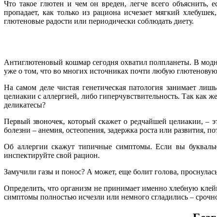
Что такое глютен и чем он вреден, легче всего объяснить,
пропадает, как только из рациона исчезает мягкий хлебуш
глютеновые радости или периодически соблюдать диету.
Антиглютеновый кошмар сегодня охватил полпланеты. В модных
уже о том, что во многих источниках почти любую глютенову
На самом деле чистая генетическая патология занимает лишь
целиакии с аллергией, либо гиперчувствительность. Так как же
деликатесы?
Первый звоночек, который скажет о редчайшей целиакии, – э
болезни – анемия, остеопения, задержка роста или развития, по
Об аллергии скажут типичные симптомы. Если вы буквально
инспектируйте свой рацион.
Замучили газы и понос? А может, еще болит голова, проснулас
Определить, что организм не принимает именно хлебную клейк
симптомы полностью исчезли или немного сгладились – срочно