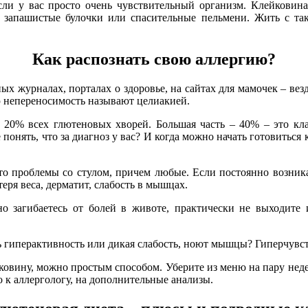
 если у вас просто очень чувствительный организм. Клейковин
ек, запашистые булочки или спасительные пельмени. Жить с т
Как распознать свою аллергию?
 журналах, порталах о здоровье, на сайтах для мамочек – везд
ю непереносимость называют целиакией.
 20% всех глютеновых хворей. Большая часть – 40% – это кла
 понять, что за диагноз у вас? И когда можно начать готовитьс
то проблемы со стулом, причем любые. Если постоянно возник
теря веса, дерматит, слабость в мышцах.
 загибаетесь от болей в животе, практически не выходите из
ь гиперактивность или дикая слабость, ноют мышцы? Гиперчувст
овину, можно простым способом. Уберите из меню на пару недель
 к аллергологу, на дополнительные анализы.