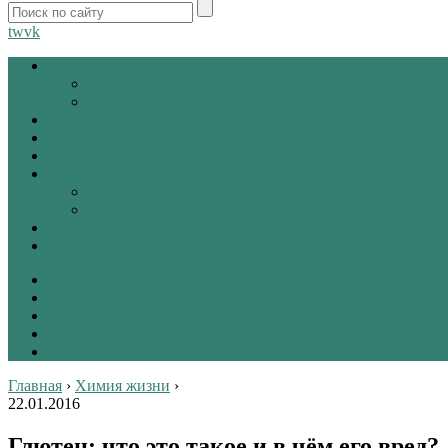
tw
vk
Питание
Как кушать?
Что кушать?
Диеты
Красота
Химия жизни
Методы лечения
Зрение
Вредные привычки
Упражнения
Здоровый сон
Лечение
Химия жизни
Диеты
Питание
Красота
Главная
›
Химия жизни
›
22.01.2016
Глютен: что это такое и в чём его вред?