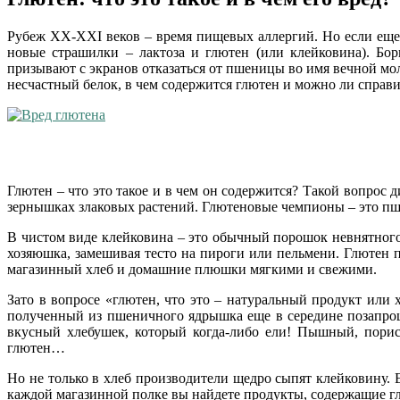
Рубеж XX-XXI веков – время пищевых аллергий. Но если еще 
новые страшилки – лактоза и глютен (или клейковина). Бор
призывают с экранов отказаться от пшеницы во имя вечной мо
несчастный белок, в чем содержится глютен и можно ли справи
Глютен – что это такое и в чем он содержится? Такой вопрос
зернышках злаковых растений. Глютеновые чемпионы – это пше
В чистом виде клейковина – это обычный порошок невнятного
хозяюшка, замешивая тесто на пироги или пельмени. Глютен 
магазинный хлеб и домашние плюшки мягкими и свежими.
Зато в вопросе «глютен, что это – натуральный продукт или
полученный из пшеничного ядрышка еще в середине позапрошл
вкусный хлебушек, который когда-либо ели! Пышный, порис
глютен…
Но не только в хлеб производители щедро сыпят клейковину. 
каждой магазинной полке вы найдете продукты, содержащие гл