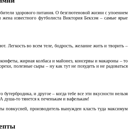
камни
любители здорового питания. О безглютеновой жизни с упоением
и жена известного футболиста Виктория Бекхэм – самые ярые
ют. Легкость во всем теле, бодрость, желание жить и творить –
 конфеты, жирная колбаса и майонез, консервы и макароны – то
рехи, полезные сыры – ну как тут не похудеть и не радоваться
бутербродика, и другое – когда тебе все эти вкусности нельзя
А душа-то тянется к печенькам и вафелькам!
кты повкусней, производитель вынужден класть туда максимум
цепты