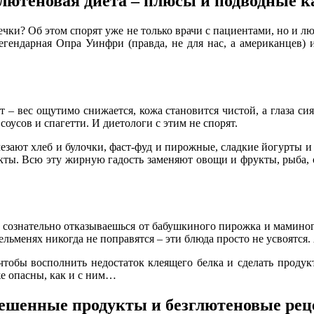
лютеновая диета – плюсы и подводные 
ечки? Об этом спорят уже не только врачи с пациентами, но и 
егендарная Опра Уинфри (правда, не для нас, а американцев) 
 – вес ощутимо снижается, кожа становится чистой, а глаза сия
соусов и спагетти. И диетологи с этим не спорят.
езают хлеб и булочки, фаст-фуд и пирожные, сладкие йогурты и
кты. Всю эту жирную гадость заменяют овощи и фрукты, рыба, о
ы сознательно отказываешься от бабушкиного пирожка и маминого 
ьменях никогда не поправятся – эти блюда просто не усвоятся. 
чтобы восполнить недостаток клеящего белка и сделать проду
же опасны, как и с ним…
ешенные продукты и безглютеновые ре