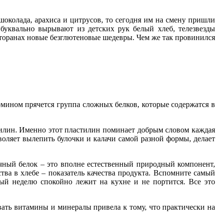
околада, арахиса и цитрусов, то сегодня им на смену пришли
 буквально вырывают из детских рук белый хлеб, телезвезды
сторанах новые безглютеновые шедевры. Чем же так провинился
рмином прячется группа сложных белков, которые содержатся в
тилин. Именно этот пластилин поминает добрым словом каждая
оляет вылепить булочки и калачи самой разной формы, делает
ичный белок – это вполне естественный природный компонент,
ва в хлебе – показатель качества продукта. Вспомните самый
й неделю спокойно лежит на кухне и не портится. Все это
вать витамины и минералы привела к тому, что практически на