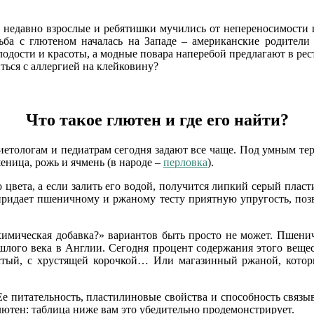
недавно взрослые и ребятишки мучились от непереносимости ш
ьба с глютеном началась на Западе – американские родители
лодости и красоты, а модные повара наперебой предлагают в ре
ться с аллергией на клейковину?
Что такое глютен и где его найти?
 диетологам и педиатрам сегодня задают все чаще. Под умным те
ница, рожь и ячмень (в народе –
перловка
).
 цвета, а если залить его водой, получится липкий серый плас
придает пшеничному и ржаному тесту приятную упругость, позв
 химическая добавка?» вариантов быть просто не может. Пшен
ого века в Англии. Сегодня процент содержания этого вещест
тый, с хрустящей корочкой… Или магазинный ржаной, которы
Ее питательность, пластилиновые свойства и способность связы
ютен: таблица ниже вам это убедительно продемонстрирует.