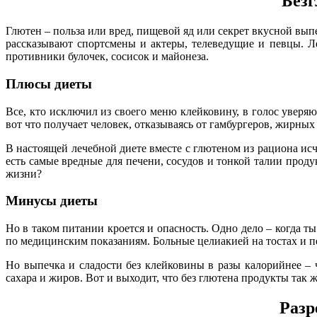
Безг
Глютен – польза или вред, пищевой яд или секрет вкусной вып
рассказывают спортсмены и актеры, телеведущие и певцы. Л
противники булочек, сосисок и майонеза.
Плюсы диеты
Все, кто исключил из своего меню клейковину, в голос уверяют
вот что получает человек, отказываясь от гамбургеров, жирных 
В настоящей лечебной диете вместе с глютеном из рациона исч
есть самые вредные для печени, сосудов и тонкой талии проду
жизни?
Минусы диеты
Но в таком питании кроется и опасность. Одно дело – когда т
по медицинским показаниям. Больные целиакией на тостах и пел
Но выпечка и сладости без клейковины в разы калорийнее – 
сахара и жиров. Вот и выходит, что без глютена продукты так 
Разр