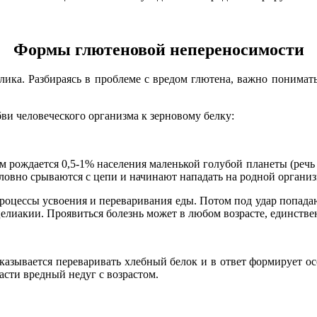
Формы глютеновой непереносимости
олика. Разбираясь в проблеме с вредом глютена, важно понима
ви человеческого организма к зерновому белку:
 рождается 0,5-1% населения маленькой голубой планеты (речь о
овно срываются с цепи и начинают нападать на родной организм
оцессы усвоения и переваривания еды. Потом под удар попадают 
лиакии. Проявиться болезнь может в любом возрасте, единственн
казывается переваривать хлебный белок и в ответ формирует осо
асти вредный недуг с возрастом.