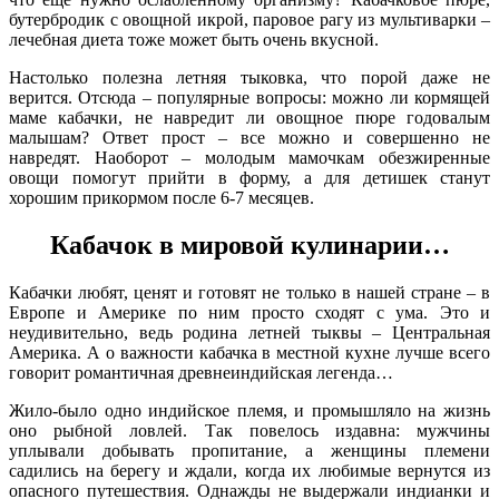
бутербродик с овощной икрой, паровое рагу из мультиварки –
лечебная диета тоже может быть очень вкусной.
Настолько полезна летняя тыковка, что порой даже не
верится. Отсюда – популярные вопросы: можно ли кормящей
маме кабачки, не навредит ли овощное пюре годовалым
малышам? Ответ прост – все можно и совершенно не
навредят. Наоборот – молодым мамочкам обезжиренные
овощи помогут прийти в форму, а для детишек станут
хорошим прикормом после 6-7 месяцев.
Кабачок в мировой кулинарии…
Кабачки любят, ценят и готовят не только в нашей стране – в
Европе и Америке по ним просто сходят с ума. Это и
неудивительно, ведь родина летней тыквы – Центральная
Америка. А о важности кабачка в местной кухне лучше всего
говорит романтичная древнеиндийская легенда…
Жило-было одно индийское племя, и промышляло на жизнь
оно рыбной ловлей. Так повелось издавна: мужчины
уплывали добывать пропитание, а женщины племени
садились на берегу и ждали, когда их любимые вернутся из
опасного путешествия. Однажды не выдержали индианки и