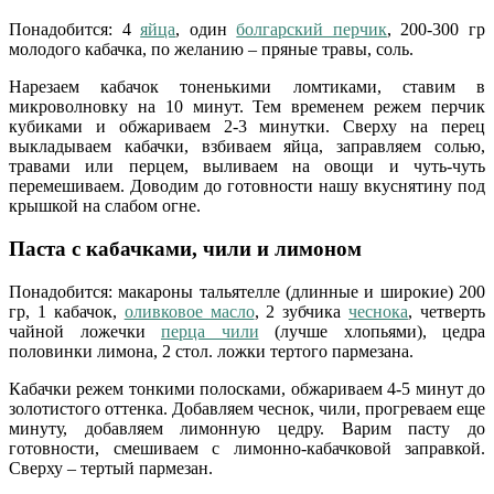
Понадобится: 4
яйца
, один
болгарский перчик
, 200-300 гр
молодого кабачка, по желанию – пряные травы, соль.
Нарезаем кабачок тоненькими ломтиками, ставим в
микроволновку на 10 минут. Тем временем режем перчик
кубиками и обжариваем 2-3 минутки. Сверху на перец
выкладываем кабачки, взбиваем яйца, заправляем солью,
травами или перцем, выливаем на овощи и чуть-чуть
перемешиваем. Доводим до готовности нашу вкуснятину под
крышкой на слабом огне.
Паста с кабачками, чили и лимоном
Понадобится: макароны тальятелле (длинные и широкие) 200
гр, 1 кабачок,
оливковое масло
, 2 зубчика
чеснока
, четверть
чайной ложечки
перца чили
(лучше хлопьями), цедра
половинки лимона, 2 стол. ложки тертого пармезана.
Кабачки режем тонкими полосками, обжариваем 4-5 минут до
золотистого оттенка. Добавляем чеснок, чили, прогреваем еще
минуту, добавляем лимонную цедру. Варим пасту до
готовности, смешиваем с лимонно-кабачковой заправкой.
Сверху – тертый пармезан.