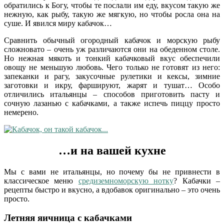
обратились к Богу, чтобы те послали им еду, вкусом такую же
нежную, как рыбу, такую же мягкую, но чтобы росла она на
суше. И явился миру кабачок…
Сравнить обычный огородный кабачок и морскую рыбу
сложновато – очень уж различаются они на обеденном столе.
Но нежная мякоть и тонкий кабачковый вкус обеспечили
овощу не меньшую любовь. Чего только не готовят из него:
запеканки и рагу, закусочные рулетики и кексы, зимние
заготовки и икру, фаршируют, жарят и тушат… Особо
отличились итальянцы – способов приготовить пасту и
сочную лазанью с кабачками, а также испечь пиццу просто
немерено.
…и на вашей кухне
Мы с вами не итальянцы, но почему бы не привнести в
классическое меню
средиземноморскую нотку
? Кабачки –
рецепты быстро и вкусно, а вдобавок оригинально – это очень
просто.
Летняя яичница с кабачками