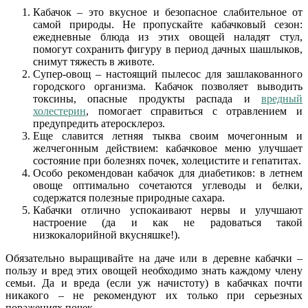
Кабачок – это вкусное и безопасное слабительное от
самой природы. Не пропускайте кабачковый сезон:
ежедневные блюда из этих овощей наладят стул,
помогут сохранить фигуру в период дачных шашлыков,
снимут тяжесть в животе.
Супер-овощ – настоящий пылесос для зашлакованного
городского организма. Кабачок позволяет выводить
токсины, опасные продукты распада и
вредный
холестерин
, помогает справиться с отравлением и
предупредить атеросклероз.
Еще славится летняя тыква своим мочегонным и
желчегонным действием: кабачковое меню улучшает
состояние при болезнях почек, холецистите и гепатитах.
Особо рекомендован кабачок для диабетиков: в летнем
овоще оптимально сочетаются углеводы и белки,
содержатся полезные природные сахара.
Кабачки отлично успокаивают нервы и улучшают
настроение (да и как не радоваться такой
низкокалорийной вкусняшке!).
Обязательно выращивайте на даче или в деревне кабачки –
пользу и вред этих овощей необходимо знать каждому члену
семьи. Да и вреда (если уж начистоту) в кабачках почти
никакого – не рекомендуют их только при серьезных
поражениях почек.