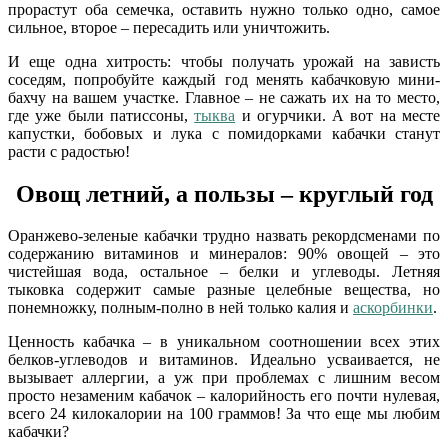
прорастут оба семечка, оставить нужно только одно, самое
сильное, второе – пересадить или уничтожить.
И еще одна хитрость: чтобы получать урожай на зависть
соседям, попробуйте каждый год менять кабачковую мини-
бахчу на вашем участке. Главное – не сажать их на то место,
где уже были патиссоны,
тыква
и огурчики. А вот на месте
капустки, бобовых и лука с помидорками кабачки станут
расти с радостью!
Овощ летний, а пользы – круглый год
Оранжево-зеленые кабачки трудно назвать рекордсменами по
содержанию витаминов и минералов: 90% овощей – это
чистейшая вода, остальное – белки и углеводы. Летняя
тыковка содержит самые разные целебные вещества, но
понемножку, полным-полно в ней только калия и
аскорбинки
.
Ценность кабачка – в уникальном соотношении всех этих
белков-углеводов и витаминов. Идеально усваивается, не
вызывает аллергии, а уж при проблемах с лишним весом
просто незаменим кабачок – калорийность его почти нулевая,
всего 24 килокалории на 100 граммов! За что еще мы любим
кабачки?