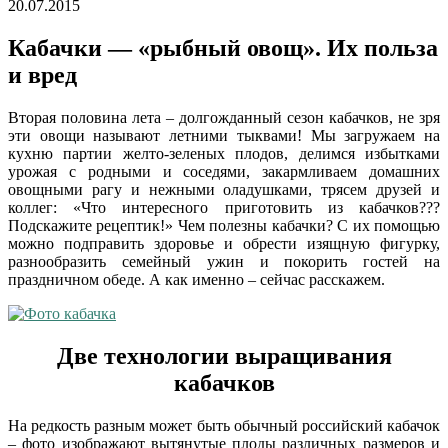
20.07.2015
Кабачки — «рыбный овощ». Их польза
и вред
Вторая половина лета – долгожданный сезон кабачков, не зря
эти овощи называют летними тыквами! Мы загружаем на
кухню партии желто-зеленых плодов, делимся избытками
урожая с родными и соседями, закармливаем домашних
овощными рагу и нежными оладушками, трясем друзей и
коллег: «Что интересного приготовить из кабачков???
Подскажите рецептик!» Чем полезны кабачки? С их помощью
можно подправить здоровье и обрести изящную фигурку,
разнообразить семейный ужин и покорить гостей на
праздничном обеде. А как именно – сейчас расскажем.
Две технологии выращивания
кабачков
На редкость разным может быть обычный российский кабачок
– фото изображают вытянутые плоды различных размеров и