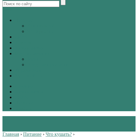
tw
vk
Питание
Как кушать?
Что кушать?
Диеты
Красота
Химия жизни
Методы лечения
Зрение
Вредные привычки
Упражнения
Здоровый сон
Лечение
Химия жизни
Диеты
Питание
Красота
Главная
›
Питание
›
Что кушать?
›