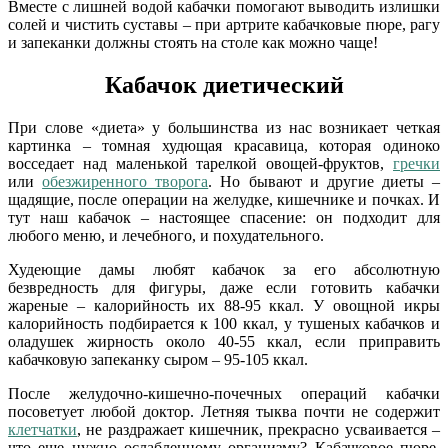
Вместе с лишней водой кабачки помогают выводить излишки
солей и чистить суставы – при артрите кабачковые пюре, рагу
и запеканки должны стоять на столе как можно чаще!
Кабачок диетический
При слове «диета» у большинства из нас возникает четкая
картинка – томная худющая красавица, которая одиноко
восседает над маленькой тарелкой овощей-фруктов,
гречки
или
обезжиренного творога
. Но бывают и другие диеты –
щадящие, после операции на желудке, кишечнике и почках. И
тут наш кабачок – настоящее спасение: он подходит для
любого меню, и лечебного, и похудательного.
Худеющие дамы любят кабачок за его абсолютную
безвредность для фигуры, даже если готовить кабачки
жареные – калорийность их 88-95 ккал. У овощной икры
калорийность подбирается к 100 ккал, у тушеных кабачков и
оладушек жирность около 40-55 ккал, если приправить
кабачковую запеканку сыром – 95-105 ккал.
После желудочно-кишечно-почечных операций кабачки
посоветует любой доктор. Летняя тыква почти не содержит
клетчатки
, не раздражает кишечник, прекрасно усваивается –
что еще нужно ослабленному организму? Кабачковое пюре,