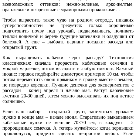
всевозможных оттенков: нежно-зеленые, ярко-желтые,
оранжевые и нефритовые с мраморными прожилками…
Чтобы вырастить такое чудо на родном огороде, никаких
суперспособностей не требуется: только хорошенько
подготовить почву под урожай, подкармливать, поливать
теплой водичкой и беречь будущие запеканки и оладушки от
болезней. А еще – выбрать вариант посадки: рассада или
открытый грунт.
Как выращивать кабачки через рассаду? Технология
классическая: сначала прорастить кабачковые семечки в
мокрой марлечке, потом высадить в любую емкость. Важный
нюанс: горшок подбирайте диаметром примерно 10 см, чтобы
потом переместить овощ прямиком в грядку вместе с землей,
не повредив корешки. Лучшие денечки для экспериментов с
рассадой – конец апреля и начало мая. Растут кабачковые
кустики 20-30 дней, затем можно высаживать их под летнее
солнышко.
Если ваш выбор – открытый грунт, заниматься урожаем
нужно в конце мая – начале июня. Старательно выкапываем
кабачковые лунки не меньше 70×70 см, в каждую – 2
пророщенных семечка. А теперь мужайтесь: когда зернышки
проклюнутся, придется сделать непростой выбор. Если