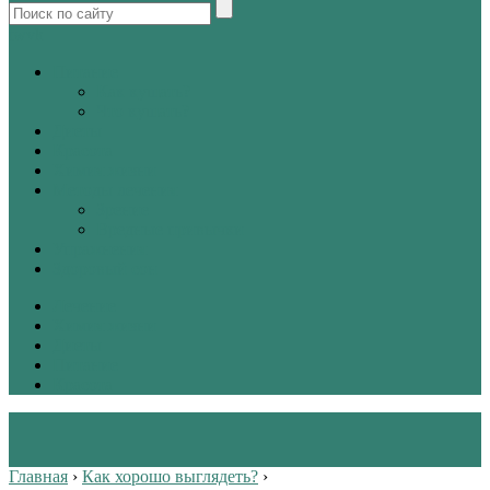
tw
vk
Питание
Как кушать?
Что кушать?
Диеты
Красота
Химия жизни
Методы лечения
Зрение
Вредные привычки
Упражнения
Здоровый сон
Лечение
Химия жизни
Диеты
Питание
Красота
Главная
›
Как хорошо выглядеть?
›