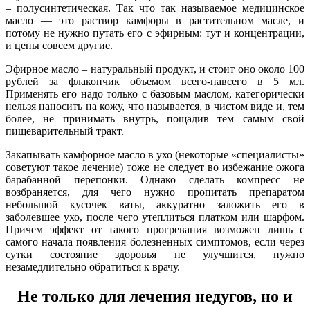
– полусинтетическая. Так что так называемое медицинское
масло — это раствор камфоры в растительном масле, и
потому не нужно путать его с эфирным: тут и концентрации,
и цены совсем другие.
Эфирное масло – натуральный продукт, и стоит оно около 100
рублей за флакончик объемом всего-навсего в 5 мл.
Применять его надо только с базовым маслом, категорически
нельзя наносить на кожу, что называется, в чистом виде и, тем
более, не принимать внутрь, пощадив тем самым свой
пищеварительный тракт.
Закапывать камфорное масло в ухо (некоторые «специалисты»
советуют такое лечение) тоже не следует во избежание ожога
барабанной перепонки. Однако сделать компресс не
возбраняется, для чего нужно пропитать препаратом
небольшой кусочек ваты, аккуратно заложить его в
заболевшее ухо, после чего утеплиться платком или шарфом.
Причем эффект от такого прогревания возможен лишь с
самого начала появления болезненных симптомов, если через
сутки состояние здоровья не улучшится, нужно
незамедлительно обратиться к врачу.
Не только для лечения недугов, но и