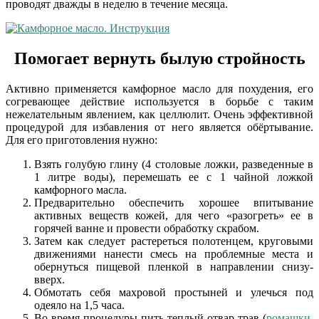
проводят дважды в неделю в течение месяца.
Помогает вернуть былую стройность
Активно применяется камфорное масло для похудения, его
согревающее действие используется в борьбе с таким
нежелательным явлением, как целлюлит. Очень эффективной
процедурой для избавления от него является обёртывание.
Для его приготовления нужно:
Взять голубую глину (4 столовые ложки, разведенные в
1 литре воды), перемешать ее с 1 чайной ложкой
камфорного масла.
Предварительно обеспечить хорошее впитывание
активных веществ кожей, для чего «разогреть» ее в
горячей ванне и провести обработку скрабом.
Затем как следует растереться полотенцем, круговыми
движениями нанести смесь на проблемные места и
обернуться пищевой пленкой в направлении снизу-
вверх.
Обмотать себя махровой простыней и улечься под
одеяло на 1,5 часа.
Во время процедуры пить теплый отвар трав (
ромашки
,