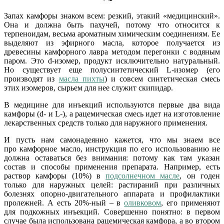
Запах камфоры знаком всем: резкий, этакий «медицинский».
Она и должна быть пахучей, потому что относится к
терпеноидам, весьма ароматным химическим соединениям. Ее
выделяют из эфирного масла, которое получается из
древесины камфорного лавра методом перегонки с водяным
паром. Это d-изомер, продукт исключительно натуральный.
Но существует еще полусинтетический L-изомер (его
производят из
масла пихты
) и совсем синтетическая смесь
этих изомеров, сырьем для нее служит скипидар.
В медицине для инъекций используются первые два вида
камфоры (d- и L-), а рацемическая смесь идет на изготовление
лекарственных средств только для наружного применения.
И пусть нам самонадеянно кажется, что мы знаем все
про камфорное масло, инструкция по его использованию не
должна оставаться без внимания: потому как там указан
состав и способы применения препарата. Например, есть
раствор камфоры (10%) в
подсолнечном масле
, он годен
только для наружных целей: растираний при различных
болезнях опорно-двигательного аппарата и профилактики
пролежней. А есть 20%-ный – в
оливковом
, его применяют
для подкожных инъекций. Совершенно понятно: в первом
случае была использована рацемическая камфора, а во втором