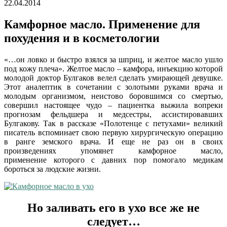
22.04.2014
Камфорное масло. Применение для
похудения и в косметологии
«…он ловко и быстро взялся за шприц, и желтое масло ушло
под кожу плеча». Желтое масло – камфора, инъекцию которой
молодой доктор Булгаков велел сделать умирающей девушке.
Этот аналептик в сочетании с золотыми руками врача и
молодым организмом, неистово боровшимся со смертью,
совершил настоящее чудо – пациентка выжила вопреки
прогнозам фельдшера и медсестры, ассистировавших
Булгакову. Так в рассказе «Полотенце с петухами» великий
писатель вспоминает свою первую хирургическую операцию
в ранге земского врача. И еще не раз он в своих
произведениях упомянет камфорное
масло,
применение которого с давних пор помогало медикам
бороться за людские жизни.
Но заливать его в ухо все же не
следует…