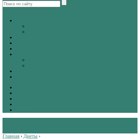
tw
vk
Питание
Как кушать?
Что кушать?
Диеты
Красота
Химия жизни
Методы лечения
Зрение
Вредные привычки
Упражнения
Здоровый сон
Лечение
Химия жизни
Диеты
Питание
Красота
Главная
›
Диеты
›