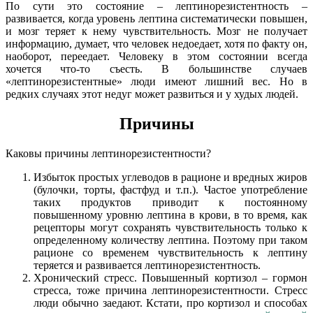
По сути это состояние – лептинорезистентность –
развивается, когда уровень лептина систематически повышен,
и мозг теряет к нему чувствительность. Мозг не получает
информацию, думает, что человек недоедает, хотя по факту он,
наоборот, переедает. Человеку в этом состоянии всегда
хочется что-то съесть. В большинстве случаев
«лептинорезистентные» люди имеют лишний вес. Но в
редких случаях этот недуг может развиться и у худых людей.
Причины
Каковы причины лептинорезистентности?
Избыток простых углеводов в рационе и вредных жиров
(булочки, торты, фастфуд и т.п.). Частое употребление
таких продуктов приводит к постоянному
повышенному уровню лептина в крови, в то время, как
рецепторы могут сохранять чувствительность только к
определенному количеству лептина. Поэтому при таком
рационе со временем чувствительность к лептину
теряется и развивается лептинорезистентность.
Хронический стресс. Повышенный кортизол – гормон
стресса, тоже причина лептинорезистентности. Стресс
люди обычно заедают. Кстати, про кортизол и способах