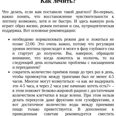
Как лечить?
Что делать, если вам поставили такой диагноз? Во-первых,
важно понять, что восстановление чувствительности к
лептину возможно, хотя и не быстро. И здесь важную роль
играет образ жизни, режим питания и сна, нутрицевтическая
поддержка. Вот основные рекомендации:
необходимо нормализовать режим дня и ложиться не
позже 22:00. Это очень важно, потому что регуляция
уровня лептина происходит в мозге в фазу глубокого сна
и стартует до полуночи. Вы, наверное, обращали
внимание, что когда ложитесь за полночь, то на
следующий день испытывали проблемы с насыщением
и перееданием?
сократить количество приёмов пищи до трех раз в день,
чтобы промежуток между трапезами был не менее 4-5
часов. Многие могут возмутиться: «а как же выдержать
эти 4-5 часа, я через 2 часа уже начинаю хотеть есть?» –
в этом поможет белково-жировой рацион с достаточным
количеством клетчатки в виде зелени. При этом нельзя
делать перекусов даже фруктами или сухофруктами, а
вот достаточное количество воды между приемами
пищи только приветствуется. В дополнение к
приведенным советам рекомендуется сместить