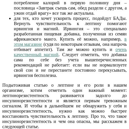
потребление калорий в первую половину дня –
пословица «Завтрак съешь сам, обед раздели с другом, а
ужин отдай врагу» все так же актуальна.
для тех, кто хочет ускорить процесс, подойдут БАДы.
Вернуть чувствительность к лептину помогают
ирвингия и магний. Ирвингия – это специально
разработанная пищевая добавка, полученная из семян
африканского манго. Купить её можно, например,
в
этом магазине
(судя по некоторым отзывам, она напрочь
отбивает аппетит). Там же можно купить и
очень
качественный магний
. Следует отметить, что добавка
сама по себе без учета вышеперечисленных
рекомендаций не работает: если вы не нормализуете
свой сон и не перестанете постоянно перекусывать,
ирвингия бесполезна.
Подытоживая статью о лептине и его роли в нашем
организме, хотим отметить один важный момент:
лептинорезистентность развивается задолго до
инсулинорезистентности и является первым тревожным
сигналом. И чтобы в дальнейшем не обнаружить у себя и
инсулинорезистентность, нужно как можно быстрее
восстановить чувствительность к лептину. Про то, что такое
инсулинорезистентность и чем она опасна, мы расскажем в
следующей статье.