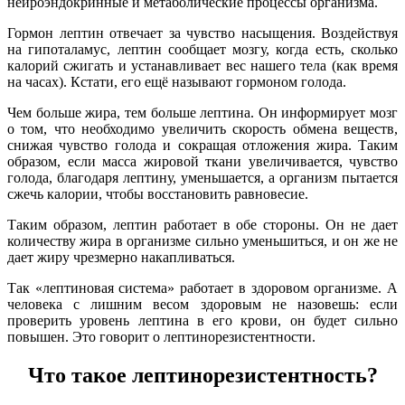
нейроэндокринные и метаболические процессы организма.
Гормон лептин отвечает за чувство насыщения. Воздействуя
на гипоталамус, лептин сообщает мозгу, когда есть, сколько
калорий сжигать и устанавливает вес нашего тела (как время
на часах). Кстати, его ещё называют гормоном голода.
Чем больше жира, тем больше лептина. Он информирует мозг
о том, что необходимо увеличить скорость обмена веществ,
снижая чувство голода и сокращая отложения жира. Таким
образом, если масса жировой ткани увеличивается, чувство
голода, благодаря лептину, уменьшается, а организм пытается
сжечь калории, чтобы восстановить равновесие.
Таким образом, лептин работает в обе стороны. Он не дает
количеству жира в организме сильно уменьшиться, и он же не
дает жиру чрезмерно накапливаться.
Так «лептиновая система» работает в здоровом организме. А
человека с лишним весом здоровым не назовешь: если
проверить уровень лептина в его крови, он будет сильно
повышен. Это говорит о лептинорезистентности.
Что такое лептинорезистентность?