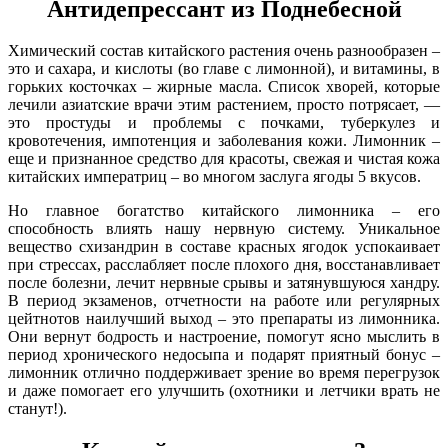
Антидепрессант из Поднебесной
Химический состав китайского растения очень разнообразен –
это и сахара, и кислоты (во главе с лимонной), и витамины, в
горьких косточках – жирные масла. Список хворей, которые
лечили азиатские врачи этим растением, просто потрясает, —
это простуды и проблемы с почками, туберкулез и
кровотечения, импотенция и заболевания кожи. Лимонник –
еще и признанное средство для красоты, свежая и чистая кожа
китайских императриц – во многом заслуга ягоды 5 вкусов.
Но главное богатство китайского лимонника – его
способность влиять нашу нервную систему. Уникальное
вещество схизандрин в составе красных ягодок успокаивает
при стрессах, расслабляет после плохого дня, восстанавливает
после болезни, лечит нервные срывы и затянувшуюся хандру.
В период экзаменов, отчетности на работе или регулярных
цейтнотов наилучший выход – это препараты из лимонника.
Они вернут бодрость и настроение, помогут ясно мыслить в
период хронического недосыпа и подарят приятный бонус –
лимонник отлично поддерживает зрение во время перегрузок
и даже помогает его улучшить (охотники и летчики врать не
станут!).