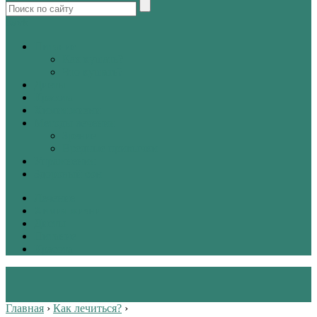
tw
vk
Питание
Как кушать?
Что кушать?
Диеты
Красота
Химия жизни
Методы лечения
Зрение
Вредные привычки
Упражнения
Здоровый сон
Лечение
Химия жизни
Диеты
Питание
Красота
Главная
›
Как лечиться?
›