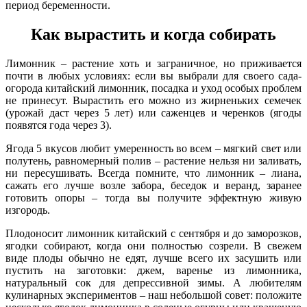
период беременности.
Как вырастить и когда собирать
Лимонник – растение хоть и заграничное, но приживается
почти в любых условиях: если вы выбрали для своего сада-
огорода китайский лимонник, посадка и уход особых проблем
не принесут. Вырастить его можно из жирненьких семечек
(урожай даст через 5 лет) или саженцев и черенков (ягоды
появятся года через 3).
Ягода 5 вкусов любит умеренность во всем – мягкий свет или
полутень, равномерный полив – растение нельзя ни заливать,
ни пересушивать. Всегда помните, что лимонник – лиана,
сажать его лучше возле забора, беседок и веранд, заранее
готовить опоры – тогда вы получите эффектную живую
изгородь.
Плодоносит лимонник китайский с сентября и до заморозков,
ягодки собирают, когда они полностью созрели. В свежем
виде плоды обычно не едят, лучше всего их засушить или
пустить на заготовки: джем, варенье из лимонника,
натуральный сок для депрессивной зимы. А любителям
кулинарных экспериментов – наш небольшой совет: положите