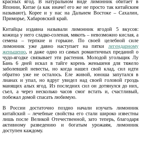
красных ягод. В натуральном виде лимонник обитает в
Японии, Китае (а как иначе! его же не просто так китайским
называют), Корее и у нас на Дальнем Востоке – Сахалин,
Приморье, Хабаровский край.
Китайцы издавна называли лимонник ягодой 5 вкусов:
кожица у него сладко-соленая, мякоть – невозможно кислая, а
семена – терпкие и горькие. По своей целебной силе
лимонник уже давно наступает на пятки
легендарному
женьшеню
, и даже одно из самых романтичных преданий о
чудо-ягодке связывает эти растения. Молодой угольщик Лу
Бань 6 дней искал в тайге корень женьшеня для тяжело
заболевшей невесты, но когда нашел свой клад, сил идти
обратно уже не осталось. Еле живой, юноша запутался в
лианах и упал, но вдруг увидел над своей головой гроздь
манящих алых ягод. Из последних сил он дотянулся до них,
съел, а через несколько часов смог встать и, счастливый,
побежал домой спасать любимую.
В России достаточно поздно начали изучать лимонник
китайский – лечебные свойства его стали широко известны
лишь после Великой Отечественной, зато теперь, благодаря
активному разведению и богатым урожаям, лимонник
доступен каждому.