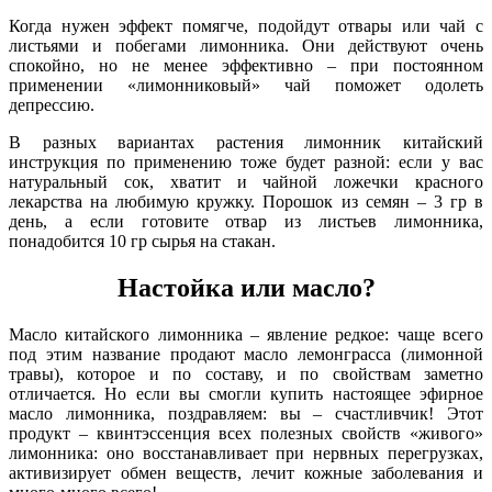
Когда нужен эффект помягче, подойдут отвары или чай с
листьями и побегами лимонника. Они действуют очень
спокойно, но не менее эффективно – при постоянном
применении «лимонниковый» чай поможет одолеть
депрессию.
В разных вариантах растения лимонник китайский
инструкция по применению тоже будет разной: если у вас
натуральный сок, хватит и чайной ложечки красного
лекарства на любимую кружку. Порошок из семян – 3 гр в
день, а если готовите отвар из листьев лимонника,
понадобится 10 гр сырья на стакан.
Настойка или масло?
Масло китайского лимонника – явление редкое: чаще всего
под этим название продают масло лемонграсса (лимонной
травы), которое и по составу, и по свойствам заметно
отличается. Но если вы смогли купить настоящее эфирное
масло лимонника, поздравляем: вы – счастливчик! Этот
продукт – квинтэссенция всех полезных свойств «живого»
лимонника: оно восстанавливает при нервных перегрузках,
активизирует обмен веществ, лечит кожные заболевания и