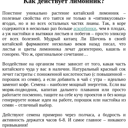
Как действует лимонник?
Поистине уникально растение китайский лимонник –
полезные свойства его таятся не только в «пятивкусовых»
ягодах, но и во всех остальных частях лианы. Так, в коре
содержится в несколько раз больше
аскорбинки
, чем в плодах,
а уж настойки и вытяжки листьев и побегов – просто эликсир
от всех болезней. Мудрый китаец Ли Шичэнь в своей
китайской фармакопее несколько веков назад писал, что
листья и цветы лимонника лечат дизентерию, кашель и
гонорею. Что ж, оригинальное сочетание…
Воздействие на организм тоже зависит от того, какая часть
китайского чуда у вас в наличии. Натуральный красный сок
лечит гастриты с пониженной кислотностью (с повышенной –
порошок из семян), а если добавить в чай с утра – идеально
заменит кофе. Семена – наиболее мощный энергетик. Если вы
моряк-подводник, капитан дальнего плавания или просто
работаете посменно, тащите на себе кучу проектов и без конца
генерируете новые идеи на работе, порошок или настойка из
семян – отличный выбор.
Действуют семена примерно через полчаса, а бодрость и
активность держатся часов 6-8. И самое главное – никакого
привыкания!