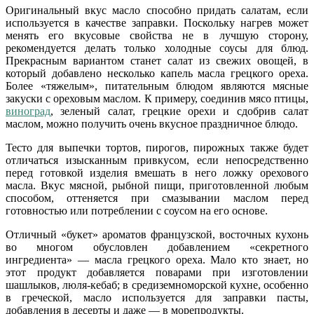
Оригинальный вкус масло способно придать салатам, если
используется в качестве заправки. Поскольку нагрев может
менять его вкусовые свойства не в лучшую сторону,
рекомендуется делать только холодные соусы для блюд.
Прекрасным вариантом станет салат из свежих овощей, в
который добавлено несколько капель масла грецкого ореха.
Более «тяжелым», питательным блюдом являются мясные
закуски с ореховым маслом. К примеру, соединив мясо птицы,
виноград
, зеленый салат, грецкие орехи и сдобрив салат
маслом, можно получить очень вкусное праздничное блюдо.
Тесто для выпечки тортов, пирогов, пирожных также будет
отличаться изысканным привкусом, если непосредственно
перед готовкой изделия вмешать в него ложку орехового
масла. Вкус мясной, рыбной пищи, приготовленной любым
способом, оттеняется при смазывании маслом перед
готовностью или потреблении с соусом на его основе.
Отличный «букет» ароматов французской, восточных кухонь
во многом обусловлен добавлением «секретного
ингредиента» — масла грецкого ореха. Мало кто знает, но
этот продукт добавляется поварами при изготовлении
шашлыков, люля-кебаб; в средиземноморской кухне, особенно
в греческой, масло используется для заправки пасты,
добавления в десерты и даже — в морепродукты.