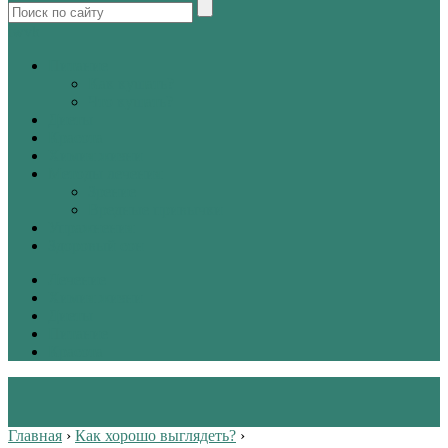
tw
vk
Питание
Как кушать?
Что кушать?
Диеты
Красота
Химия жизни
Методы лечения
Зрение
Вредные привычки
Упражнения
Здоровый сон
Лечение
Химия жизни
Диеты
Питание
Красота
Главная
›
Как хорошо выглядеть?
›