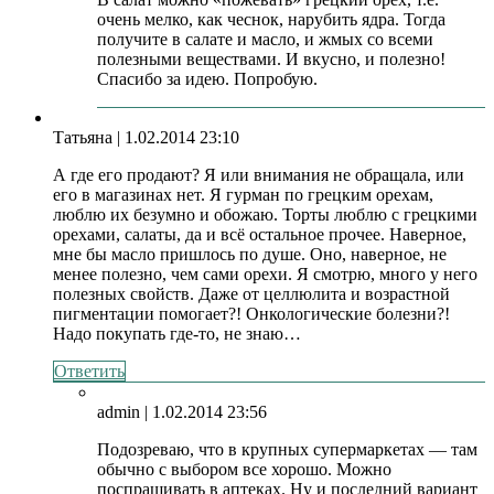
очень мелко, как чеснок, нарубить ядра. Тогда
получите в салате и масло, и жмых со всеми
полезными веществами. И вкусно, и полезно!
Спасибо за идею. Попробую.
Татьяна
| 1.02.2014 23:10
А где его продают? Я или внимания не обращала, или
его в магазинах нет. Я гурман по грецким орехам,
люблю их безумно и обожаю. Торты люблю с грецкими
орехами, салаты, да и всё остальное прочее. Наверное,
мне бы масло пришлось по душе. Оно, наверное, не
менее полезно, чем сами орехи. Я смотрю, много у него
полезных свойств. Даже от целлюлита и возрастной
пигментации помогает?! Онкологические болезни?!
Надо покупать где-то, не знаю…
Ответить
admin
| 1.02.2014 23:56
Подозреваю, что в крупных супермаркетах — там
обычно с выбором все хорошо. Можно
поспрашивать в аптеках. Ну и последний вариант