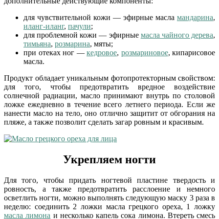
дополнительные действующие компоненты:
для чувствительной кожи — эфирные масла
мандарина
,
иланг-иланг
,
пачули
;
для проблемной кожи — эфирные
масла чайного дерева
,
тимьяна
,
розмарина
, мяты;
при отеках ног —
кедровое
,
розмариновое
, кипарисовое
масла.
Продукт обладает уникальным фотопротекторным свойством:
для того, чтобы предотвратить вредное воздействие
солнечной радиации, масло принимают внутрь по столовой
ложке ежедневно в течение всего летнего периода. Если же
нанести масло на тело, оно отлично защитит от обгорания на
пляже, а также позволит сделать загар ровным и красивым.
Укрепляем ногти
Для того, чтобы придать ногтевой пластине твердость и
ровность, а также предотвратить расслоение и немного
осветлить ногти, можно выполнять следующую маску 3 раза в
неделю: соединить 2 ложки масла грецкого ореха, 1 ложку
масла лимона
и несколько капель сока лимона. Втереть смесь