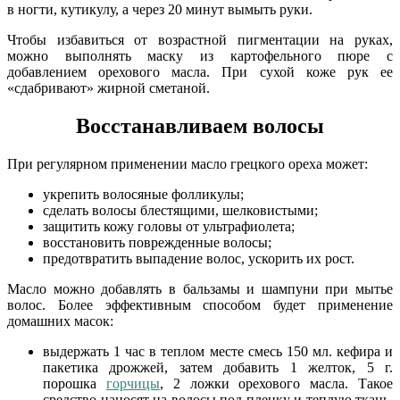
в ногти, кутикулу, а через 20 минут вымыть руки.
Чтобы избавиться от возрастной пигментации на руках,
можно выполнять маску из картофельного пюре с
добавлением орехового масла. При сухой коже рук ее
«сдабривают» жирной сметаной.
Восстанавливаем волосы
При регулярном применении масло грецкого ореха может:
укрепить волосяные фолликулы;
сделать волосы блестящими, шелковистыми;
защитить кожу головы от ультрафиолета;
восстановить поврежденные волосы;
предотвратить выпадение волос, ускорить их рост.
Масло можно добавлять в бальзамы и шампуни при мытье
волос. Более эффективным способом будет применение
домашних масок:
выдержать 1 час в теплом месте смесь 150 мл. кефира и
пакетика дрожжей, затем добавить 1 желток, 5 г.
порошка
горчицы
, 2 ложки орехового масла. Такое
средство наносят на волосы под пленку и теплую ткань,