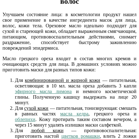
волос
Улучшаем состояние лица: в косметологии продукт нашел
свое применение в качестве ингредиента масок для лица,
волос, кожи тела. Ореховое масло идеально подходит для
сухой и стареющей кожи, обладает выраженным смягчающим,
питающим, противовоспалительным действиями, снимает
раздражение, способствует быстрому заживлению
повреждений эпидермиса.
Масло грецкого ореха входит в состав многих кремов и
очищающих средств для лица. В домашних условиях можно
приготовить маски для разных типов кожи:
Для
комбинированной и жирной кожи
— питательная,
осветляющая: в 10 мл. масла ореха добавить 3 капли
эфирного масла лимона
и немного косметической
глины. Полученную кашицу выдержать на лице 20
минут.
Для
сухой кожи
— питательная, тонизирующая: смешать
в равных частях
масла кедра
, грецкого ореха и
облепихи
. Кожу протирать таким составом вечером, а
через 15 минут удалять излишки маски салфеткой.
Для
любой кожи
— противовоспалительная:
приготовить настой
цветков ромашки
, влить 2 ложки