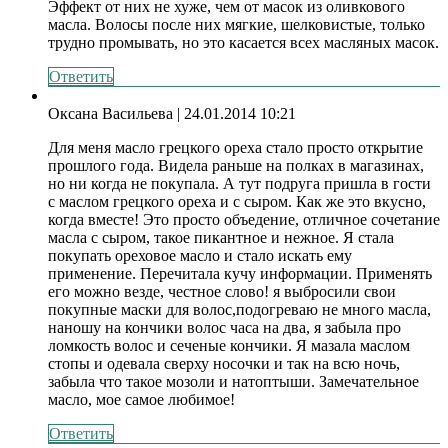
Эффект от них не хуже, чем от масок из оливкового
масла. Волосы после них мягкие, шелковистые, только
трудно промывать, но это касается всех масляных масок.
Ответить
Оксана Васильева
| 24.01.2014 10:21
Для меня масло грецкого ореха стало просто открытие
прошлого года. Видела раньше на полках в магазинах,
но ни когда не покупала. А тут подруга пришла в гости
с маслом грецкого ореха и с сыром. Как же это вкусно,
когда вместе! Это просто объедение, отличное сочетание
масла с сыром, такое пикантное и нежное. Я стала
покупать ореховое масло и стало искать ему
применение. Перечитала кучу информации. Применять
его можно везде, честное слово! я выбросили свои
покупные маски для волос,подогреваю не много масла,
наношу на кончики волос часа на два, я забыла про
ломкость волос и сеченые кончики. Я мазала маслом
стопы и одевала сверху носочки и так на всю ночь,
забыла что такое мозоли и натоптыши. Замечательное
масло, мое самое любимое!
Ответить