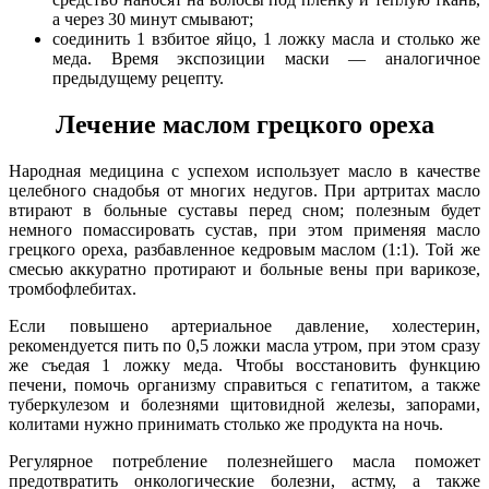
а через 30 минут смывают;
соединить 1 взбитое яйцо, 1 ложку масла и столько же
меда. Время экспозиции маски — аналогичное
предыдущему рецепту.
Лечение маслом грецкого ореха
Народная медицина с успехом использует масло в качестве
целебного снадобья от многих недугов. При артритах масло
втирают в больные суставы перед сном; полезным будет
немного помассировать сустав, при этом применяя масло
грецкого ореха, разбавленное кедровым маслом (1:1). Той же
смесью аккуратно протирают и больные вены при варикозе,
тромбофлебитах.
Если повышено артериальное давление, холестерин,
рекомендуется пить по 0,5 ложки масла утром, при этом сразу
же съедая 1 ложку меда. Чтобы восстановить функцию
печени, помочь организму справиться с гепатитом, а также
туберкулезом и болезнями щитовидной железы, запорами,
колитами нужно принимать столько же продукта на ночь.
Регулярное потребление полезнейшего масла поможет
предотвратить онкологические болезни, астму, а также