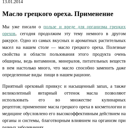
13.01.2014
Масло грецкого ореха. Применение
Мы уже писали о
пользе и вреде для организма грецких
орехов
, сегодня продолжим эту тему немного в другом
ракурсе. Одно из самых вкусных и ароматных растительных
масел на нашем столе —
масло грецкого ореха. Полезные
свойства
и области пользования этого продукта очень
обширны, ведь витаминов, минералов, питательных веществ
в нем настолько много, что масло способно заменить даже
определенные виды пищи в нашем рационе.
Приятный ореховый привкус и насыщенный запах, а также
великолепный янтарный оттенок масла позволяют
использовать его во множестве кулинарных
рецептов;
применение масла грецкого ореха
в косметологии и
медицине обусловлено его высокоэффективным действием на
органы и системы, благотворным влиянием на организм при
разных заболеваниях.