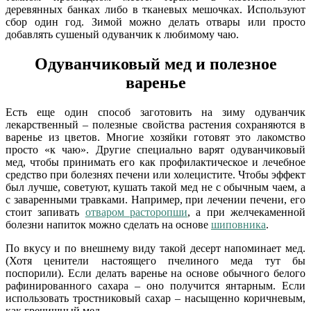
деревянных банках либо в тканевых мешочках. Используют
сбор один год. Зимой можно делать отвары или просто
добавлять сушеный одуванчик к любимому чаю.
Одуванчиковый мед и полезное
варенье
Есть еще один способ заготовить на зиму одуванчик
лекарственный – полезные свойства растения сохраняются в
варенье из цветов. Многие хозяйки готовят это лакомство
просто «к чаю». Другие специально варят одуванчиковый
мед, чтобы принимать его как профилактическое и лечебное
средство при болезнях печени или холецистите. Чтобы эффект
был лучше, советуют, кушать такой мед не с обычным чаем, а
с заваренными травками. Например, при лечении печени, его
стоит запивать
отваром расторопши
, а при желчекаменной
болезни напиток можно сделать на основе
шиповника
.
По вкусу и по внешнему виду такой десерт напоминает мед.
(Хотя ценители настоящего пчелиного меда тут бы
поспорили). Если делать варенье на основе обычного белого
рафинированного сахара – оно получится янтарным. Если
использовать тростниковый сахар – насыщенно коричневым,
как гречишный мед.