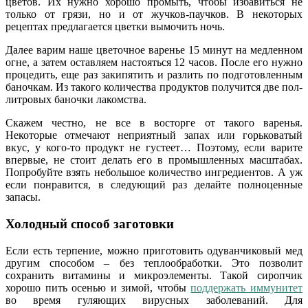
цветов. Их нужно хорошо промыть, чтобы избавиться не
только от грязи, но и от жучков-паучков. В некоторых
рецептах предлагается цветки вымочить ночь.
Далее варим наше цветочное варенье 15 минут на медленном
огне, а затем оставляем настояться 12 часов. После его нужно
процедить, еще раз закипятить и разлить по подготовленным
баночкам. Из такого количества продуктов получится две пол-
литровых баночки лакомства.
Скажем честно, не все в восторге от такого варенья.
Некоторые отмечают неприятный запах или горьковатый
вкус, у кого-то продукт не густеет… Поэтому, если варите
впервые, не стоит делать его в промышленных масштабах.
Попробуйте взять небольшое количество ингредиентов. А уж
если понравится, в следующий раз делайте полноценные
запасы.
Холодный способ заготовки
Если есть терпение, можно приготовить одуванчиковый мед
другим способом – без теплообработки. Это позволит
сохранить витамины и микроэлементы. Такой сиропчик
хорошо пить осенью и зимой, чтобы
поддержать иммунитет
во время гуляющих вирусных заболеваний. Для