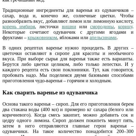
Традиционные ингредиенты для варенья из одуванчиков –
сахар, вода и, конечно же, солнечные цветки. Чтобы
разнообразить вкус, добавляют лимон или лимонную кислоту,
корень имбиря
, листочки
вишни
или
смородины
,
корицу
.
Некоторые сочетают одуванчик с другими ягодами и
фруктами –
крыжовником
, яблоками или
апельсинами
.
В одних рецептах варенье нужно процедить. В других –
цветочки оставляют в сиропе для красоты и необычного
вкуса. При выборе сырья для варенья также есть варианты.
Берутся либо цветки целиком, либо только лепестки. И у
каждого рецепта есть свои поклонники. Тут, как говорится,
пробовать надо. Мы поделимся двумя базовыми способами
приготовления чудо-варенья – горячим и холодным.
Как сварить варенье из одуванчика
Основа такого варенья – сироп. Для его приготовления берем
два стакана воды (400 мл) и примерно кг сахара (белого или
коричневого). Когда смесь закипит, можно добавить сок и
цедру одного лимона. Сироп должен покипеть минут пять,
затем в него отправляются главные герои варенья –
одуванчики. На такое количество понадобится 200–300