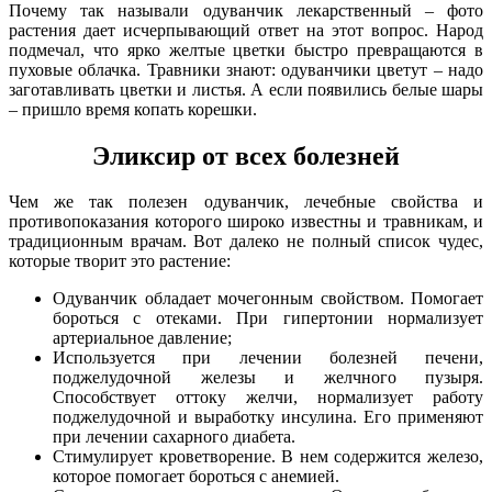
Почему так называли одуванчик лекарственный – фото
растения дает исчерпывающий ответ на этот вопрос. Народ
подмечал, что ярко желтые цветки быстро превращаются в
пуховые облачка. Травники знают: одуванчики цветут – надо
заготавливать цветки и листья. А если появились белые шары
– пришло время копать корешки.
Эликсир от всех болезней
Чем же так полезен одуванчик, лечебные свойства и
противопоказания которого широко известны и травникам, и
традиционным врачам. Вот далеко не полный список чудес,
которые творит это растение:
Одуванчик обладает мочегонным свойством. Помогает
бороться с отеками. При гипертонии нормализует
артериальное давление;
Используется при лечении болезней печени,
поджелудочной железы и желчного пузыря.
Способствует оттоку желчи, нормализует работу
поджелудочной и выработку инсулина. Его применяют
при лечении сахарного диабета.
Стимулирует кроветворение. В нем содержится железо,
которое помогает бороться с анемией.