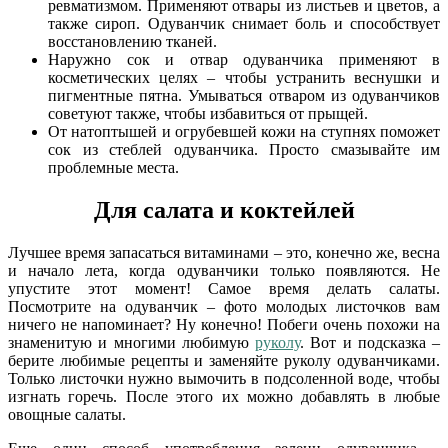
ревматизмом. Применяют отвары из листьев и цветов, а
также сироп. Одуванчик снимает боль и способствует
восстановлению тканей.
Наружно сок и отвар одуванчика применяют в
косметических целях – чтобы устранить веснушки и
пигментные пятна. Умываться отваром из одуванчиков
советуют также, чтобы избавиться от прыщей.
От натоптышей и огрубевшей кожи на ступнях поможет
сок из стеблей одуванчика. Просто смазывайте им
проблемные места.
Для салата и коктейлей
Лучшее время запасаться витаминами – это, конечно же, весна
и начало лета, когда одуванчики только появляются. Не
упустите этот момент! Самое время делать салаты.
Посмотрите на одуванчик – фото молодых листочков вам
ничего не напоминает? Ну конечно! Побеги очень похожи на
знаменитую и многими любимую
руколу
. Вот и подсказка –
берите любимые рецепты и заменяйте руколу одуванчиками.
Только листочки нужно вымочить в подсоленной воде, чтобы
изгнать горечь. После этого их можно добавлять в любые
овощные салаты.