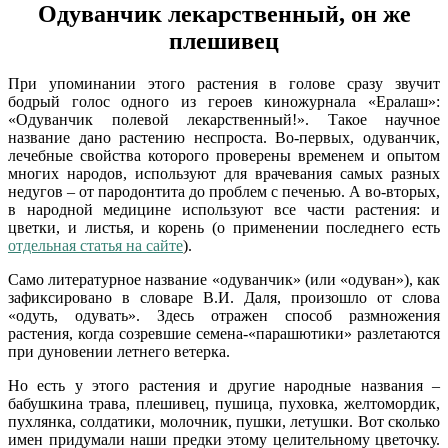
Одуванчик лекарственный, он же
плешивец
При упоминании этого растения в голове сразу звучит
бодрый голос одного из героев киножурнала «Ералаш»:
«Одуванчик полевой лекарственный!». Такое научное
название дано растению неспроста. Во-первых, одуванчик,
лечебные свойства которого проверены временем и опытом
многих народов, используют для врачевания самых разных
недугов – от пародонтита до проблем с печенью. А во-вторых,
в народной медицине используют все части растения: и
цветки, и листья, и корень (о применении последнего есть
отдельная статья на сайте
).
Само литературное название «одуванчик» (или «одуван»), как
зафиксировано в словаре В.И. Даля, произошло от слова
«одуть, одувать». Здесь отражен способ размножения
растения, когда созревшие семена-«парашютики» разлетаются
при дуновении летнего ветерка.
Но есть у этого растения и другие народные названия –
бабушкина трава, плешивец, пушица, пуховка, желтомордик,
пухлянка, солдатики, молочник, пушки, летушки. Вот сколько
имен придумали наши предки этому целительному цветочку.