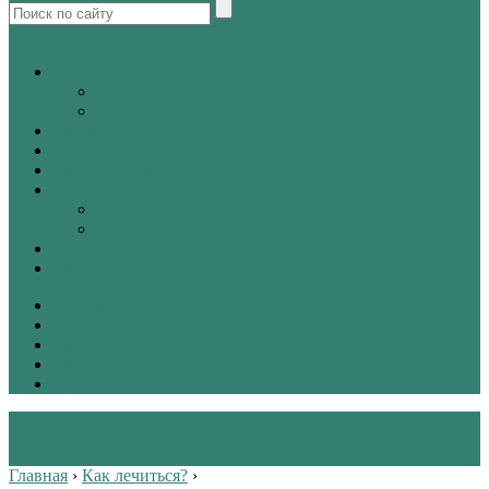
tw
vk
Питание
Как кушать?
Что кушать?
Диеты
Красота
Химия жизни
Методы лечения
Зрение
Вредные привычки
Упражнения
Здоровый сон
Лечение
Химия жизни
Диеты
Питание
Красота
Главная
›
Как лечиться?
›