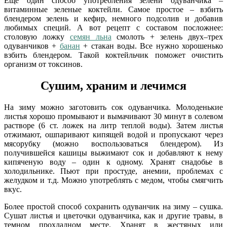
Еще один способ употребления зелени одуванчика –
витаминные зеленые коктейли. Самое простое – взбить
блендером зелень и кефир, немного подсолив и добавив
любимых специй. А вот рецепт с составом посложнее:
столовую ложку
семян льна
смолоть + зелень двух–трех
одуванчиков +
банан
+ стакан воды. Все нужно хорошенько
взбить блендером. Такой коктейльчик поможет очистить
организм от токсинов.
Сушим, храним и лечимся
На зиму можно заготовить сок одуванчика. Молоденькие
листья хорошо промывают и вымачивают 30 минут в солевом
растворе (6 ст. ложек на литр теплой воды). Затем листья
отжимают, ошпаривают кипящей водой и пропускают через
мясорубку (можно воспользоваться блендером). Из
получившейся кашицы выжимают сок и добавляют к нему
кипяченую воду – один к одному. Хранят снадобье в
холодильнике. Пьют при простуде, анемии, проблемах с
желудком и т.д. Можно употреблять с медом, чтобы смягчить
вкус.
Более простой способ сохранить одуванчик на зиму – сушка.
Сушат листья и цветочки одуванчика, как и другие травы, в
темном прохладном месте. Хранят в жестяных или