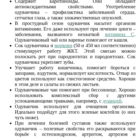
Содержит каротиноиды. Они обладают
антиоксидантными свойствами. Употребление
одуванчика – профилактика заболеваний сердца,
сетчатки глаза, а также злокачественных опухолей.
В простудный сезон одуванчик насытит организм
витаминами. Его даже используют при лечении цинги –
заболевания, вызванного нехваткой
витамина С
.
Одуванчиковый чай или варенье помогают от кашля.
Сок одуванчика и
моркови
(50 и 450 мл соответственно)
стимулирует работу ЖКТ. Этой смесью можно
полоскать рот при пародонтитах и пародонтозах. Сок
одуванчика укрепляет зубы.
Улучшает работу кишечника, помогает бороться с
запорами, вздутием, нормализует кислотность. Отвар из
цветов используют как глистогонное средство. Хороши
в этом деле и салаты из свежих листьев.
Одуванчиковые чаи помогают при бессоннице. Хорошо
использовать комплексный сбор с другими
успокаивающими травками, например, с
душицей
.
Одуванчик используют для очищения организма.
Идеально подойдут для этого зеленые коктейли (о них
чуть ниже).
При лечении болезней суставов также используют
одуванчик – полезные свойства его раскрываются при
борьбе с остеохондрозом, артритом, артрозом и