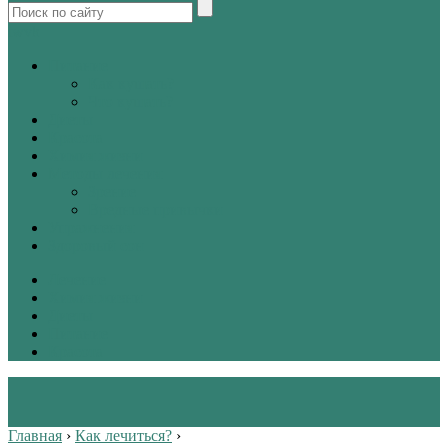
tw
vk
Питание
Как кушать?
Что кушать?
Диеты
Красота
Химия жизни
Методы лечения
Зрение
Вредные привычки
Упражнения
Здоровый сон
Лечение
Химия жизни
Диеты
Питание
Красота
Главная
›
Как лечиться?
›