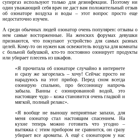
супергаз используют только для дезинфекции. Поэтому ни
один уважающий себя врач не даст вам положительный отзыв
об озонаторе воздуха и воды – этот вопрос просто еще
недостаточно изучен.
А среди обычных людей озонатор очень популярен: отзывы о
нем самые восторженные. На женских форумах девушки
признаются, что покупают устройство для самых разных
целей. Кому-то он нужен как освежитель воздуха для комнаты
с больной бабушкой, кто-то постоянно озонирует продукты
или убирает плесень из шкафов.
«Я прочитала об озонаторе случайно в интернете
и сразу же загорелась – хочу! Сейчас просто не
нарадуюсь на этот прибор. Перед сном всегда
озонирую спальню, про бессонницу напрочь
забыла. Ванны с озонированной водой, это
настоящее чудо – кожа становится очень гладкой и
мягкой, полный релакс».
«Я вообще не выношу неприятные запахи, для
меня озонатор стал настоящим спасением. На
кухне теперь можно готовить что угодно –
вытяжка с этим прибором не сравнится, он сразу
убирает все ароматы. А ещё с озонатором у нас