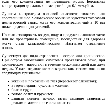
если его концентрация не превышает норму. Безопасная
концентрация для жилых помещений – до 0,1 мг/куб. м.
Лучшим контролером озоновой опасности является наш
собственный нос. Человеческое обоняние чувствует тот самый
послегрозовой запах, когда его концентрация ещё в 10 раз
ниже предельно допустимой.
Но если озонировать воздух, воду и продукты слишком часто
или не проветривать помещение, последствия для здоровья
могут стать катастрофическими. Наступает отравление
озоном.
Существует два вида отравления – острое или хроническое.
При остром заболевании симптомы проявляются резко, при
хроническом – нарастают в течение нескольких дней или даже
недель. Узнать отравление «электрическим газом» можно по
следующим признакам:
жжение и покраснение глаз (пересыхает слизистая);
в горле першит, сухость и жжение;
боли в груди;
голова болит и кружится;
дышать сначала трудно, затем дыхание становится
редким и может вовсе остановиться.