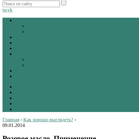
tw
vk
Питание
Как кушать?
Что кушать?
Диеты
Красота
Химия жизни
Методы лечения
Зрение
Вредные привычки
Упражнения
Здоровый сон
Лечение
Химия жизни
Диеты
Питание
Красота
Главная
›
Как хорошо выглядеть?
›
09.01.2014
Розовое масло. Применение