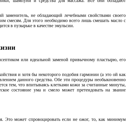
ники, шампуни и средства для массажа. Все они обладают
кий заменитель, не обладающий лечебными свойствами своего
ким смесям. Для этого необходимо всего лишь смешать масло с
ится в пузырьке в качестве эмульсии.
жизни
исептиком или идеальной заменой привычному пластырю, его
койствия и хотя бы некоторого подобия гармонии (а это ой как
авлением данного средства. Обе эти процедуры необыкновенно
ется тем, что впитываясь клетками кожи за считанные минуты,
ское состояние ума и смело может претендовать на звание
зя. Это может спровоцировать если не ожог, то, как минимум