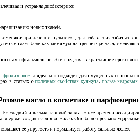
злечивая и устраняя дисбактериоз;
 наращиванию новых тканей.
рименяют при лечении пульпитов, для избавления забитых кан
едство снимает боль как минимум на три-четыре часа, избавляя
циентам офтальмологов. Эти средства в кратчайшие сроки дост
м
афродизиаком
и идеально подходит для смущенных и неопытны
рах в статьях о
полезных свойствах кунжута
,
пользе кедровых
Розовое масло в косметике и парфюмери
в. Ее сладкий и весьма терпкий запах во все времена ассоциир
 впервые создали эфирное масло. Оно было прозвано «царским» 
повышает ее упругость и нормализует работу сальных желез.