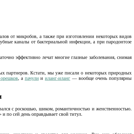
алов от микробов, а также при изготовлении некоторых видов
 зубные каналы от бактериальной инфекции, а при пародонтозе
аточно эффективно лечат многие глазные заболевания, снимая
х партнеров. Кстати, мы уже писали о некоторых природных
 орешков
, а
пачули
и
иланг-иланг
— вообще очень популярны
и
овался с роскошью, шиком, романтичностью и женственностью.
и по сей день оправдывает свой титул.