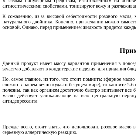
К самым популярным средствам, изготовленным на основе
антисептическими свойствами, тонизируют кожу и разглажив
К сожалению, из-за высокой себестоимости розового масла,
натурального двойника. Конечно, при желании можно самостоя
основой. Однако, перед применением жидкость придется каждый 
Прим
Данный продукт имеет массу вариантов применения в повсе
зачастую добавляют в кондитерские изделия, для придания блю
Но, самое главное, из того, что стоит помнить: эфирное масл
сложно в нашем вечно куда-то бегущем мире), то капните 5-
полезны, так как организм достаточно быстро впитывает все 
масло действует успокаивающе на всю центральную нервну
антидепрессанта.
Прежде всего, стоит знать, что использовать розовое масло
серьезную аллергическую реакцию.