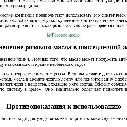
 розового масла, смело можно отнести соответствующие то
ают микро-морщинки.
 многие компании предпочитают использовать его синтетичес
тельно добавлять средство, купленное в аптеке, к косметичес
раз встряхивать, так как розовое масло не растворяется и наход
енение розового масла в повседневной 
дневной жизни. Помимо того, что масло может послужить ант
ду изысканного и крайне необычного вкуса.
о розы прекрасно снимает стрессы. Если вы желаете достичь спо
6 капель масла в ароматическую лампу или примите ванну с доб
биологические вещества, входящие в его состав. Эффект объясня
ю систему в целом. Оно значительно облегчает психологиче
Противопоказания к использованию
 в чистом виде для ухода за кожей лица ни в коем случае нель