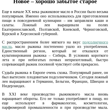
Новое – хорошо забытое старое
Еще в начале XX века рыжиковое масло в России было весьма
популярным. Именно оно использовалось для приготовления
пищи в повседневной кулинарии – им заправляли каши и
салаты. Ложный лен выращивали на полях
Екатеринославской, Полтавской, Киевской, Черниговской,
Курской и Херсонской губерний.
С распространением более мягкого на вкус
подсолнечного
масла
, масло рыжика постепенно ушло из употребления.
Единственный регион, который не отказался от
культивирования рыжика – Сибирь. В условиях короткого
лета и при небогатых почвах неприхотливый, быстро
созревающий рыжик посевной чувствует себя прекрасно.
Судьба рыжика в Европе очень схожа. Популярный ранее, он
был вытеснен плодовитым подсолнечником. Сегодня ложный
лен выращивают в Германии, Бельгии, Франции, Швеции и
Нидерландах.
В XXI веке производство рыжикового масла вновь
наращивает обороты. Его не только употребляют в пищу, но
еще используют в фармакологии, косметологии,
парфюмерной промышленности и при производстве мыла.