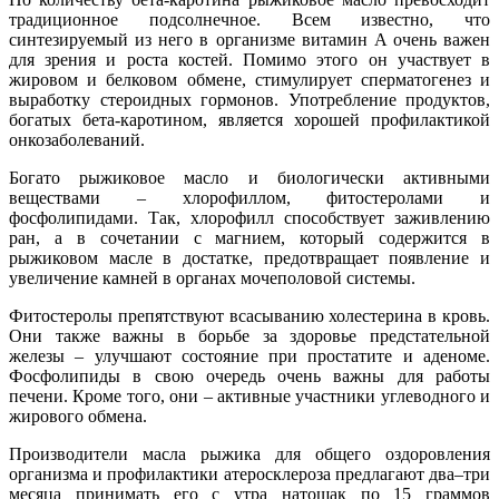
традиционное подсолнечное. Всем известно, что
синтезируемый из него в организме витамин A очень важен
для зрения и роста костей. Помимо этого он участвует в
жировом и белковом обмене, стимулирует сперматогенез и
выработку стероидных гормонов. Употребление продуктов,
богатых бета-каротином, является хорошей профилактикой
онкозаболеваний.
Богато рыжиковое масло и биологически активными
веществами – хлорофиллом, фитостеролами и
фосфолипидами. Так, хлорофилл способствует заживлению
ран, а в сочетании с магнием, который содержится в
рыжиковом масле в достатке, предотвращает появление и
увеличение камней в органах мочеполовой системы.
Фитостеролы препятствуют всасыванию холестерина в кровь.
Они также важны в борьбе за здоровье предстательной
железы – улучшают состояние при простатите и аденоме.
Фосфолипиды в свою очередь очень важны для работы
печени. Кроме того, они – активные участники углеводного и
жирового обмена.
Производители масла рыжика для общего оздоровления
организма и профилактики атеросклероза предлагают два–три
месяца принимать его с утра натощак по 15 граммов