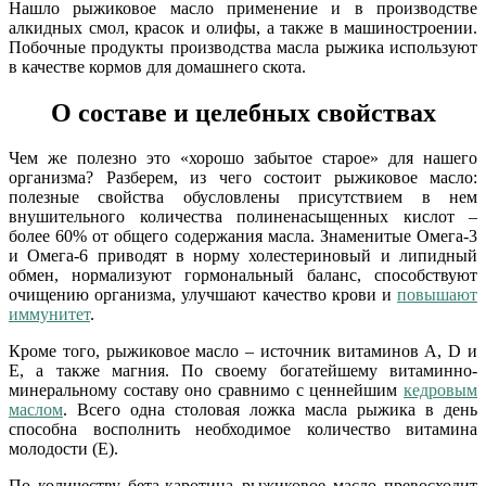
Нашло рыжиковое масло применение и в производстве
алкидных смол, красок и олифы, а также в машиностроении.
Побочные продукты производства масла рыжика используют
в качестве кормов для домашнего скота.
О составе и целебных свойствах
Чем же полезно это «хорошо забытое старое» для нашего
организма? Разберем, из чего состоит рыжиковое масло:
полезные свойства обусловлены присутствием в нем
внушительного количества полиненасыщенных кислот –
более 60% от общего содержания масла. Знаменитые Омега-3
и Омега-6 приводят в норму холестериновый и липидный
обмен, нормализуют гормональный баланс, способствуют
очищению организма, улучшают качество крови и
повышают
иммунитет
.
Кроме того, рыжиковое масло – источник витаминов A, D и
E, а также магния. По своему богатейшему витаминно-
минеральному составу оно сравнимо с ценнейшим
кедровым
маслом
. Всего одна столовая ложка масла рыжика в день
способна восполнить необходимое количество витамина
молодости (E).
По количеству бета-каротина рыжиковое масло превосходит