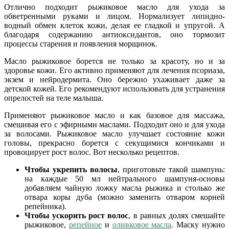
Отлично подходит рыжиковое масло для ухода за
обветренными руками и лицом. Нормализует липидно-
водный обмен клеток кожи, делая ее гладкой и упругой. А
благодаря содержанию антиоксидантов, оно тормозит
процессы старения и появления морщинок.
Масло рыжиковое борется не только за красоту, но и за
здоровье кожи. Его активно применяют для лечения псориаза,
экзем и нейродермита. Оно бережно ухаживает даже за
детской кожей. Его рекомендуют использовать для устранения
опрелостей на теле малыша.
Применяют рыжиковое масло и как базовое для массажа,
смешивая его с эфирными маслами. Подходит оно и для ухода
за волосами. Рыжиковое масло улучшает состояние кожи
головы, прекрасно борется с секущимися кончиками и
провоцирует рост волос. Вот несколько рецептов.
Чтобы укрепить волосы
, приготовьте такой шампунь:
на каждые 50 мл нейтрального шампуня-основы
добавляем чайную ложку масла рыжика и столько же
отвара коры дуба (можно заменить отваром корней
репейника).
Чтобы ускорить рост волос
, в равных долях смешайте
рыжиковое,
репейное
и
оливковое масла
. Маску нужно