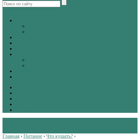
tw
vk
Питание
Как кушать?
Что кушать?
Диеты
Красота
Химия жизни
Методы лечения
Зрение
Вредные привычки
Упражнения
Здоровый сон
Лечение
Химия жизни
Диеты
Питание
Красота
Главная
›
Питание
›
Что кушать?
›