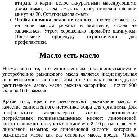
втирать в корни волос аккуратными массирующими
движениями, затем замотать голову пищевой пленкой
минут на 20. Остатки масла смыть.
Чтобы кончики волос не секлись
, просто смажьте их
на ночь маслом рыжика и замотайте, чтобы не
запачкаться. Утром хорошенько промойте шампунем.
Повторяйте процедуру периодически для
профилактики.
Масло есть масло
Несмотря на то, что единственным противопоказанием к
употреблению рыжикового масла является индивидуальная
непереносимость, не стоит забывать, что, как и любое другое
растительное масло, масло рыжика калорийно – почти 900
ккал на 100 граммов.
Кроме того, врачи не рекомендуют рыжиковое масло в
качестве единственного источника жира для организма. Для
профилактики атеросклероза важно соотношение
потребляемых полиненасыщенных кислот: линоленовой
кислоты должно поступать в организм в 8–10 раз меньше, чем
линолевой. Избыток же линоленовой кислоты, которой в
рыжиковом масле как раз основная масса, вреден. Чтобы