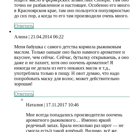
точно не разбавленное и настоящее. Особенно его много
в Красноярском крае, там оно пользуется популярностью
до сих пор, а когда то его там производили очень много.
Ответить
Алина
| 21.04.2014 06:22
Меня бабушка с самого детства кормила рыжиковым
маслом. Только оаньше оно было намного ароматнее и
вкуснее, чем сейчас. Сейчас, бутылку открываешь, а оно
даже и не пахнет, хотя оно ооочень ароматное! Я
никогда не делала из него никаких масок и т.д.,
употребляла только в пищу. Н овот думаю, что надо
попробовать маску для волос, может действительно
хорошая!
Ответить
Наталия
| 17.11.2017 10:46
Мне всегда попадались производители ооочень
ароматного рыжикового… Именно яркий
редечный запах. Брала несколько раз шрот — не
смогла есть)) такой ядрёный. Видимо, всё же,