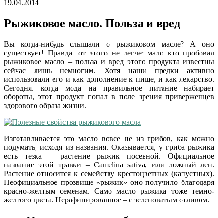
19.04.2014
Рыжиковое масло. Польза и вред
Вы когда-нибудь слышали о рыжиковом масле? А оно
существует! Правда, от этого не легче: мало кто пробовал
рыжиковое масло – польза и вред этого продукта известны
сейчас лишь немногим. Хотя наши предки активно
использовали его и как дополнение к пище, и как лекарство.
Сегодня, когда мода на правильное питание набирает
обороты, этот продукт попал в поле зрения приверженцев
здорового образа жизни.
Изготавливается это масло вовсе не из грибов, как можно
подумать, исходя из названия. Оказывается, у гриба рыжика
есть тезка – растение рыжик посевной. Официальное
название этой травки – Camelina sativa, или ложный лен.
Растение относится к семейству крестоцветных (капустных).
Неофициальное прозвище «рыжик» оно получило благодаря
красно-желтым семенам. Само масло рыжика тоже темно-
желтого цвета. Нерафинированное – с зеленоватым отливом.