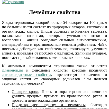
Лечебные свойства
Ягоды терновника калорийностью 54 калории на 100 грамм
по большей части состоят из природных сахаров, клетчатки и
органических кислот. Плоды содержат дубильные вещества,
называемые танинами, которые уменьшают отеки и
воспаления. Танины обладают сильным антисептическим,
антидиарейным и противовоспалительным действием. Чай с
цветками действует как слабительное, тонизирует, улучшает
аппетит, избавляет от проблем с желудком, желчным пузырем,
помогает при заболеваниях кожи и камнях в почках.
К активным компонентам терновника также относятся
флавоноиды
и фенольные кислоты, которые проявляют
антиоксидантные свойства
, препятствуя окислению и
защищая клетки от свободных радикалов. Чем полезен
терновник для человека?
Очищает кровь
. Цветы и кора терновника помогают
удалить вредные примеси из кровеносного русла и
провести дезинтоксикацию организма.
Предотвращает подагру и ревматизм
благодаря