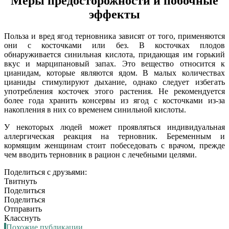
Меры предосторожности и побочные
эффекты
Польза и вред ягод терновника зависят от того, применяются
они с косточками или без. В косточках плодов
обнаруживается синильная кислота, придающая им горький
вкус и марципановый запах. Это вещество относится к
цианидам, которые являются ядом. В малых количествах
цианиды стимулируют дыхание, однако следует избегать
употребления косточек этого растения. Не рекомендуется
более года хранить консервы из ягод с косточками из-за
накопления в них со временем синильной кислоты.
У некоторых людей может проявляться индивидуальная
аллергическая реакция на терновник. Беременным и
кормящим женщинам стоит побеседовать с врачом, прежде
чем вводить терновник в рацион с лечебными целями.
Поделиться с друзьями:
Твитнуть
Поделиться
Поделиться
Отправить
Класснуть
Похожие публикации