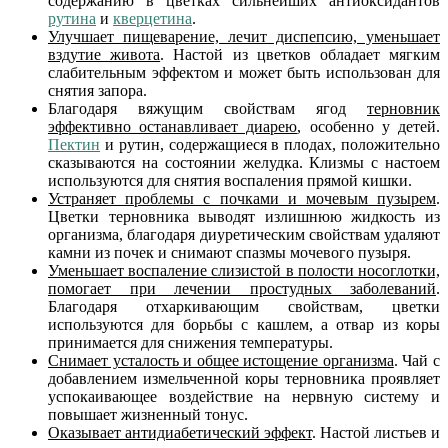
содержанию в цветках сильнейших антиоксидантов
рутина
и
кверцетина
.
Улучшает пищеварение, лечит диспепсию, уменьшает
вздутие живота
. Настой из цветков обладает мягким
слабительным эффектом и может быть использован для
снятия запора.
Благодаря вяжущим свойствам ягод
терновник
эффективно останавливает диарею
, особенно у детей.
Пектин
и рутин, содержащиеся в плодах, положительно
сказываются на состоянии желудка. Клизмы с настоем
используются для снятия воспаления прямой кишки.
Устраняет проблемы с почками и мочевым пузырем
.
Цветки терновника выводят излишнюю жидкость из
организма, благодаря диуретическим свойствам удаляют
камни из почек и снимают спазмы мочевого пузыря.
Уменьшает воспаление слизистой в полости носоглотки,
помогает при лечении простудных заболеваний
.
Благодаря отхаркивающим свойствам, цветки
используются для борьбы с кашлем, а отвар из коры
принимается для снижения температуры.
Снимает усталость и общее истощение организма
. Чай с
добавлением измельченной коры терновника проявляет
успокаивающее воздействие на нервную систему и
повышает жизненный тонус.
Оказывает антидиабетический эффект
. Настой листьев и