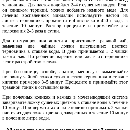
терновника. Для настоя подойдет 2–4 г сушеных плодов. Если
он слишком терпкий, можно добавить немного меда. Для
лечения воспаленных миндалин используйте настой из
листьев терновника: прокипятите 4 листочка в 450 г воды в
течение 10 минут. Раствор процедите и применяйте для
полоскания 2–3 раза в сутки.
Для стимулирования аппетита приготовьте травяной чай,
замачивая две чайные ложки высушенных цветков
терновника в стакане воды. В день принимается 1–2 чашки
такого чая. Потребление варенья или желе из терновника
лечит расстройство желудка.
При бессоннице, ознобе, апатии, менопаузе вымачивайте
половину чайной ложки сухих цветков терновника в стакане
кипятка примерно 3–5 минут. Процедите и принимайте этот
травяной тоник в остывшем виде.
При почечных коликах и камнях в мочевыводящей системе
заваривайте ложку сушеных цветков в стакане воды в течение
10 минут. При дерматитах и акне полезно принимать 2 чашки
настоя из двух ложек цветков, заваренных в течение 10 минут
в половине литра воды.