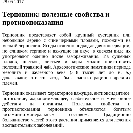
28.05.2017
Терновник: полезные свойства и
противопоказания
Терновник представляет собой крупный кустарник или
небольшое дерево с сине-черными плодами, похожими на
мелкий чернослив. Ягоды отлично подходят для консервации,
но слишком терпкие и вяжущие на вкус, в свежем виде их
употребляют обычно после замораживания. Из сушеных
плодов, цветков, листьев и коры можно приготовить
полезный травяной чай. Археологические памятники периода
мезолита и железного века (3–8 тысяч лет до н. э.)
доказывают, что эта ягода была частью рациона древних
племен.
Терновник оказывает характерное вяжущее, антиоксидантное,
потогонное, жаропонижающее, слабительное и мочегонное
действия на организм. Полезные свойства и
противопоказания терновника объясняются богатым
витаминно-минеральным составом. Традиционно
большинство частей этого растения применяется для лечения
воспалительных заболеваний.