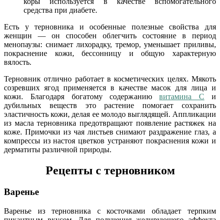
коры используется в качестве вспомогательного
средства при диабете.
Есть у терновника и особенные полезные свойства для
женщин — он способен облегчить состояние в период
менопаузы: снимает лихорадку, тремор, уменьшает приливы,
покраснение кожи, бессонницу и общую характерную
вялость.
Терновник отлично работает в косметических целях. Мякоть
созревших ягод применяется в качестве масок для лица и
кожи. Благодаря богатому содержанию
витамина С
и
дубильных веществ это растение помогает сохранить
эластичность кожи, делая ее молодо выглядящей. Аппликации
из масла терновника предотвращают появление растяжек на
коже. Примочки из чая листьев снимают раздражение глаз, а
компрессы из настоя цветков устраняют покраснения кожи и
дерматиты различной природы.
Рецепты с терновником
Варенье
Варенье из терновника с косточками обладает терпким
пикантным вкусом. Для получения желирующего эффекта