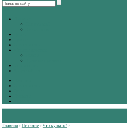
tw
vk
Питание
Как кушать?
Что кушать?
Диеты
Красота
Химия жизни
Методы лечения
Зрение
Вредные привычки
Упражнения
Здоровый сон
Лечение
Химия жизни
Диеты
Питание
Красота
Главная
›
Питание
›
Что кушать?
›