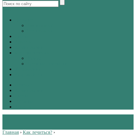
tw
vk
Питание
Как кушать?
Что кушать?
Диеты
Красота
Химия жизни
Методы лечения
Зрение
Вредные привычки
Упражнения
Здоровый сон
Лечение
Химия жизни
Диеты
Питание
Красота
Главная
›
Как лечиться?
›