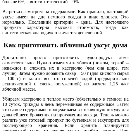
больше 6%, а вот синтетический – 9%.
В-третьих, смотрим на содержимое. Как правило, настоящий
уксус имеет на дне немного осадка в виде хлопьев. Это
нормально. Последний критерий – цена. Для настоящего
продукта характерна высокая стоимость, тогда как
синтетическая «пародия» отличается дешевизной.
Как приготовить яблочный уксус дома
Достаточно просто приготовить чудо-продукт дома
самостоятельно. Нужно измельчить яблоки (ножом, теркой –
неважно) и сложить их в кастрюлю (чем она шире, тем
лучше). Затем нужно добавить сахар – 50 г (для кислого сырья
– 100 г) и залить все это горячей водой (предварительно
вскипяченной и слегка остуженной) из расчета 1,25 л/кг
яблочной массы.
Убираем кастрюлю в теплое место (обязательно в темное) на
10 суток, трижды в день перемешивая её содержимое. Затем
это самое содержимое процеживаем в стеклянную посуду для
дальнейшего брожения на протяжении месяца. Теперь можно
разлить уже готовый продукт по бутылкам и закупорить для
последующего хранения. Если хранить планируется
длительный срок, то лучше залить пробки воском. При