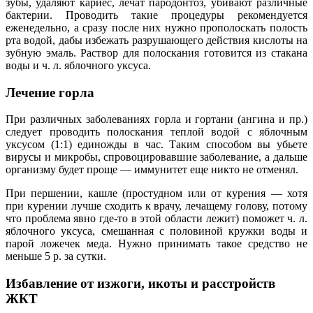
зубы, удаляют кариес, лечат пародонтоз, убивают различные
бактерии. Проводить такие процедуры рекомендуется
еженедельно, а сразу после них нужно прополоскать полость
рта водой, дабы избежать разрушающего действия кислоты на
зубную эмаль. Раствор для полоскания готовится из стакана
воды и ч. л. яблочного уксуса.
Лечение горла
При различных заболеваниях горла и гортани (ангина и пр.)
следует проводить полоскания теплой водой с яблочным
уксусом (1:1) единожды в час. Таким способом вы убьете
вирусы и микробы, спровоцировавшие заболевание, а дальше
организму будет проще — иммунитет еще никто не отменял.
При першении, кашле (простудном или от курения — хотя
при курении лучше сходить к врачу, лечащему голову, потому
что проблема явно где-то в этой области лежит) поможет ч. л.
яблочного уксуса, смешанная с половиной кружки воды и
парой ложечек меда. Нужно принимать такое средство не
меньше 5 р. за сутки.
Избавление от изжоги, икоты и расстройств
ЖКТ