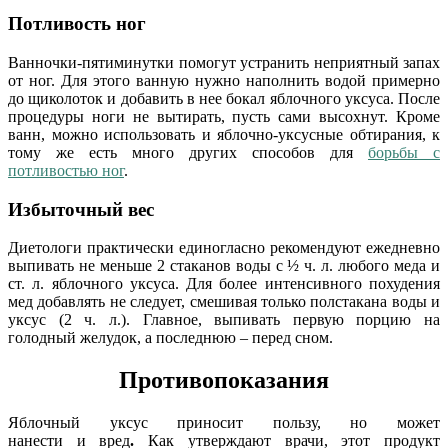
Потливость ног
Ванночки-пятиминутки помогут устранить неприятный запах
от ног. Для этого ванную нужно наполнить водой примерно
до щиколоток и добавить в нее бокал яблочного уксуса. После
процедуры ноги не вытирать, пусть сами высохнут. Кроме
ванн, можно использовать и яблочно-уксусные обтирания, к
тому же есть много других способов для
борьбы с
потливостью ног
.
Избыточный вес
Диетологи практически единогласно рекомендуют ежедневно
выпивать не меньше 2 стаканов воды с ½ ч. л. любого меда и
ст. л. яблочного уксуса. Для более интенсивного похудения
мед добавлять не следует, смешивая только полстакана воды и
уксус (2 ч. л.). Главное, выпивать первую порцию на
голодный желудок, а последнюю – перед сном.
Противопоказания
Яблочный уксус приносит пользу, но может
нанести и вред
.
Как утверждают врачи, этот продукт