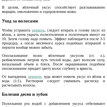
В целом, яблочный уксус способствует разглаживанию
морщин, омоложению и оздоровлению кожи.
Уход за волосами
Чтобы устранить
перхоть
, следует втирать в голову уксус из
яблок, а затем укрыть полиэтиленом и полотенцем минут на
10. Затем голову надо помыть. Эффект наблюдается после 3-5
процедур, а после месячного курса подобных втираний о
перхоти вообще можно забыть.
Ополаскивание волос яблочным уксусом (ст. л.),
разбавленным литром чуть теплой воды, дает волосам силу,
визуальный объем и блеск. После окрашивания подобное
ополаскивание придает цвету волос глубину и яркость.
От выпадения,
перхоти
, зуда может помочь уксус из яблок и
вода (1:1). Раствором следует смачивать расческу и
расчесывать волосы.
Болезни десен и зубов
Полоскания рта водой с добавлением уксуса отбеливают