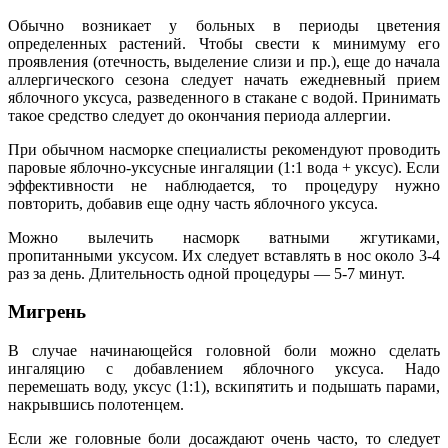
Обычно возникает у больных в периоды цветения
определенных растений. Чтобы свести к минимуму его
проявления (отечность, выделение слизи и пр.), еще до начала
аллергического сезона следует начать ежедневный прием
яблочного уксуса, разведенного в стакане с водой. Принимать
такое средство следует до окончания периода аллергии.
При обычном насморке специалисты рекомендуют проводить
паровые яблочно-уксусные ингаляции (1:1 вода + уксус). Если
эффективности не наблюдается, то процедуру нужно
повторить, добавив еще одну часть яблочного уксуса.
Можно вылечить насморк ватными жгутиками,
пропитанными уксусом. Их следует вставлять в нос около 3-4
раз за день. Длительность одной процедуры — 5-7 минут.
Мигрень
В случае начинающейся головной боли можно сделать
ингаляцию с добавлением яблочного уксуса. Надо
перемешать воду, уксус (1:1), вскипятить и подышать парами,
накрывшись полотенцем.
Если же головные боли досаждают очень часто, то следует