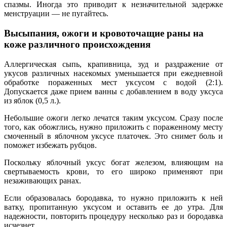
спазмы. Иногда это приводит к незначительной задержке
менструации — не пугайтесь.
Высыпания, ожоги и кровоточащие раны на
коже различного происхождения
Аллергическая сыпь, крапивница, зуд и раздражение от
укусов различных насекомых уменьшается при ежедневной
обработке пораженных мест уксусом с водой (2:1).
Допускается даже прием ванны с добавлением в воду уксуса
из яблок (0,5 л.).
Небольшие ожоги легко лечатся таким уксусом. Сразу после
того, как обожглись, нужно приложить с пораженному месту
смоченный в яблочном уксусе платочек. Это снимет боль и
поможет избежать рубцов.
Поскольку яблочный уксус богат железом, влияющим на
свертываемость крови, то его широко применяют при
незаживающих ранах.
Если образовалась бородавка, то нужно приложить к ней
ватку, пропитанную уксусом и оставить ее до утра. Для
надежности, повторить процедуру несколько раз и бородавка
исчезнет.