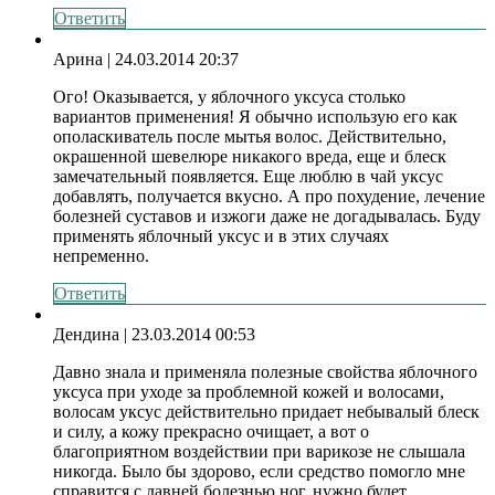
Ответить
Арина
| 24.03.2014 20:37
Ого! Оказывается, у яблочного уксуса столько
вариантов применения! Я обычно использую его как
ополаскиватель после мытья волос. Действительно,
окрашенной шевелюре никакого вреда, еще и блеск
замечательный появляется. Еще люблю в чай уксус
добавлять, получается вкусно. А про похудение, лечение
болезней суставов и изжоги даже не догадывалась. Буду
применять яблочный уксус и в этих случаях
непременно.
Ответить
Дендина
| 23.03.2014 00:53
Давно знала и применяла полезные свойства яблочного
уксуса при уходе за проблемной кожей и волосами,
волосам уксус действительно придает небывалый блеск
и силу, а кожу прекрасно очищает, а вот о
благоприятном воздействии при варикозе не слышала
никогда. Было бы здорово, если средство помогло мне
справится с давней болезнью ног, нужно будет