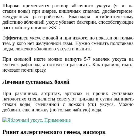
Широко применяется раствор яблочного уксуса (ч. л. на
стакан воды) при диарее, кишечных спазмах, дисбактериозе,
желудочных расстройствах. Благодаря антибиотическому
действию яблочный уксус убивает бактерии, способствующие
расстройству органов ЖКТ.
Эффективен уксус с водой и при изжоге, но показан он только
тем, у кого нет желудочной язвы. Нужно смешать полстакана
воды, ложечку яблочного уксуса и выпить.
При сильной икоте можно капнуть 5-7 капелек уксуса на
кусочек рафинада, а потом его рассосать. Как правило, икота
исчезает почти сразу.
Лечение суставных болей
При различных артритах, артрозах и прочих суставных
патологиях специалисты советуют трижды в сутки выпивать
стакан воды, смешанной с ложкой (ст.) уксуса. Можно
добавить еще и ложку (но только чайную) меда.
Ринит аллергического генеза, насморк