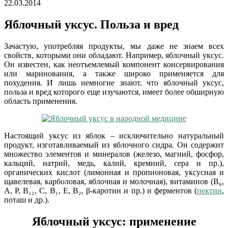
22.03.2014
Яблочный уксус. Польза и вред
Зачастую, употребляя продукты, мы даже не знаем всех
свойств, которыми они обладают. Например, яблочный уксус.
Он известен, как неотъемлемый компонент консервирования
или маринования, а также широко применяется для
похудения. И лишь немногие знают, что яблочный уксус,
польза и вред которого еще изучаются, имеет более обширную
область применения.
Настоящий уксус из яблок – исключительно натуральный
продукт, изготавливаемый из яблочного сидра. Он содержит
множество элементов и минералов (железо, магний, фосфор,
кальций, натрий, медь, калий, кремний, сера и пр.),
органических кислот (лимонная и пропионовая, уксусная и
щавелевая, карболовая, яблочная и молочная), витаминов (В₆,
А, Р, В₁₂, С, В₁, Е, В₂, β-каротин и пр.) и ферментов (
пектин
,
поташ и др.).
Яблочный уксус: применение