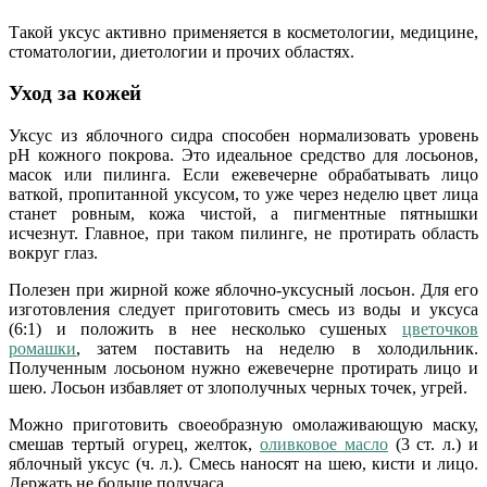
Такой уксус активно применяется в косметологии, медицине,
стоматологии, диетологии и прочих областях.
Уход за кожей
Уксус из яблочного сидра способен нормализовать уровень
рН кожного покрова. Это идеальное средство для лосьонов,
масок или пилинга. Если ежевечерне обрабатывать лицо
ваткой, пропитанной уксусом, то уже через неделю цвет лица
станет ровным, кожа чистой, а пигментные пятнышки
исчезнут. Главное, при таком пилинге, не протирать область
вокруг глаз.
Полезен при жирной коже яблочно-уксусный лосьон. Для его
изготовления следует приготовить смесь из воды и уксуса
(6:1) и положить в нее несколько сушеных
цветочков
ромашки
, затем поставить на неделю в холодильник.
Полученным лосьоном нужно ежевечерне протирать лицо и
шею. Лосьон избавляет от злополучных черных точек, угрей.
Можно приготовить своеобразную омолаживающую маску,
смешав тертый огурец, желток,
оливковое масло
(3 ст. л.) и
яблочный уксус (ч. л.). Смесь наносят на шею, кисти и лицо.
Держать не больше получаса.