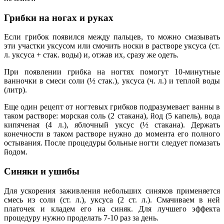
Грибки на ногах и руках
Если грибок появился между пальцев, то можно смазывать
эти участки уксусом или смочить носки в растворе уксуса (ст.
л. уксуса + стак. воды) и, отжав их, сразу же одеть.
При появлении грибка на ногтях помогут 10-минутные
ванночки в смеси соли (½ стак.), уксуса (ч. л.) и теплой воды
(литр).
Еще один рецепт от ногтевых грибков подразумевает ванны в
таком растворе: морская соль (2 стакана), йод (5 капель), вода
кипяченая (4 л.), яблочный уксус (½ стакана). Держать
конечности в таком растворе нужно до момента его полного
остывания. После процедуры больные ногти следует помазать
йодом.
Синяки и ушибы
Для ускорения заживления небольших синяков применяется
смесь из соли (ст. л.), уксуса (2 ст. л.). Смачиваем в ней
платочек и кладем его на синяк. Для лучшего эффекта
процедуру нужно проделать 7-10 раз за день.