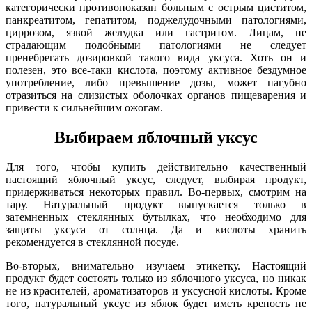
категорически противопоказан больным с острым циститом,
панкреатитом, гепатитом, поджелудочными патологиями,
циррозом, язвой желудка или гастритом. Лицам, не
страдающим подобными патологиями не следует
пренебрегать дозировкой такого вида уксуса. Хоть он и
полезен, это все-таки кислота, поэтому активное бездумное
употребление, либо превышение дозы, может пагубно
отразиться на слизистых оболочках органов пищеварения и
привести к сильнейшим ожогам.
Выбираем яблочный уксус
Для того, чтобы купить действительно качественный
настоящий яблочный уксус, следует, выбирая продукт,
придерживаться некоторых правил. Во-первых, смотрим на
тару. Натуральный продукт выпускается только в
затемненных стеклянных бутылках, что необходимо для
защиты уксуса от солнца. Да и кислоты хранить
рекомендуется в стеклянной посуде.
Во-вторых, внимательно изучаем этикетку. Настоящий
продукт будет состоять только из яблочного уксуса, но никак
не из красителей, ароматизаторов и уксусной кислоты. Кроме
того, натуральный уксус из яблок будет иметь крепость не